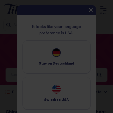
Menu
It looks like your language
preference is USA.
Jump
STARTSEITE
REZEPTE
SEITE 2
to
content
Unsere
Rezepte
Stay on
Deutschland
Köstliche Ideen und Inspirationen aus aller Welt
Sortieren nach:
Filter
Switch to
USA
Chinesische
Einfaches Hühnchen-