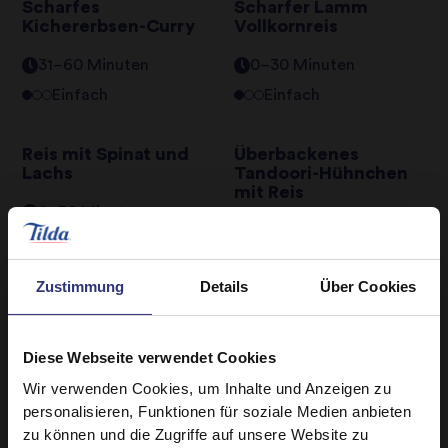
Scharfes
Scharfer Lamm
Kichererbsen-Curry
Vollkornreis
31–60 Minuten
0–30 Minuten
Einfach
Einfach
Reis mit Spinat und
Überbackenes
Lachs
Tandoori-Hühnchen
mit Reis
0–30 Minuten
61–90 Minuten
Einfach
Einfach
Zustimmung
Details
Über Cookies
Grünes Thai-Curry
Gemüse-Biryani
Diese Webseite verwendet Cookies
31–60 Minuten
31–60 Minuten
Wir verwenden Cookies, um Inhalte und Anzeigen zu
Schwer
Schwer
personalisieren, Funktionen für soziale Medien anbieten
zu können und die Zugriffe auf unsere Website zu