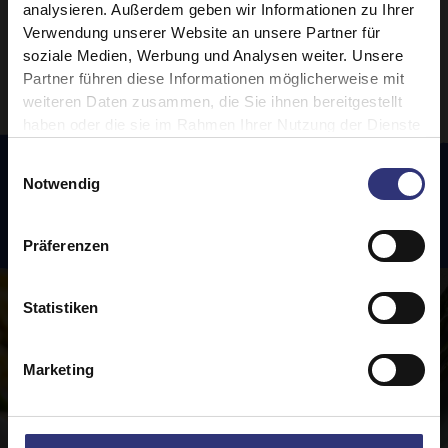
analysieren. Außerdem geben wir Informationen zu Ihrer
1
2
3
4
Verwendung unserer Website an unsere Partner für
soziale Medien, Werbung und Analysen weiter. Unsere
Partner führen diese Informationen möglicherweise mit
weiteren Daten zusammen, die Sie ihnen bereitgestellt
haben oder die sie im Rahmen Ihrer Nutzung der Dienste
gesammelt haben.
Einwilligungsauswahl
Notwendig
Empfohlene
Rezepte
Präferenzen
Statistiken
Marketing