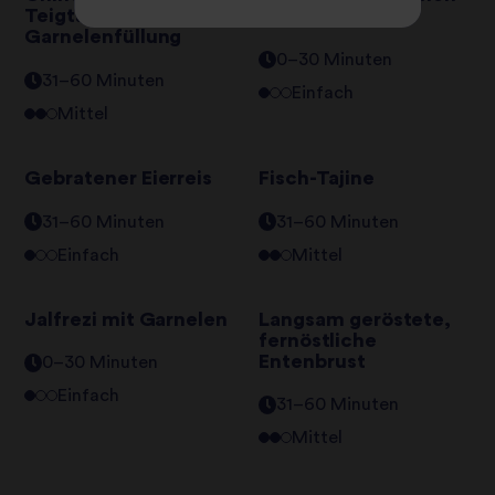
Teigtaschen mit
Biryani
Garnelenfüllung
0–30 Minuten
31–60 Minuten
Einfach
Mittel
Gebratener Eierreis
Fisch-Tajine
31–60 Minuten
31–60 Minuten
Einfach
Mittel
Jalfrezi mit Garnelen
Langsam geröstete,
fernöstliche
Entenbrust
0–30 Minuten
Einfach
31–60 Minuten
Mittel