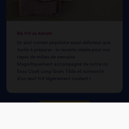
Riz frit au kimchi
Un plat coréen populaire aussi délicieux que
facile à préparer : la recette idéale pour vos
repas de milieu de semaine.
Magnifiquement accompagné de notre riz
Easy Cook Long Grain Tilda et surmonté
d’un œuf frit légèrement coulant !
Plus de Recettes