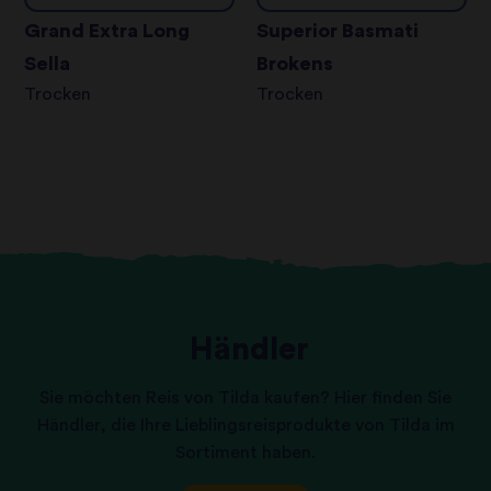
Grand Extra Long
Superior Basmati
Sella
Brokens
Trocken
Trocken
Händler
Sie möchten Reis von Tilda kaufen? Hier finden Sie
Händler, die Ihre Lieblingsreisprodukte von Tilda im
Sortiment haben.