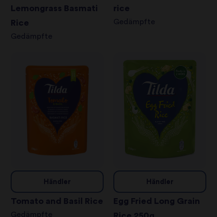
Lemongrass Basmati
rice
Gedämpfte
Rice
Gedämpfte
Händler
Händler
Tomato and Basil Rice
Egg Fried Long Grain
Gedämpfte
Rice 250g