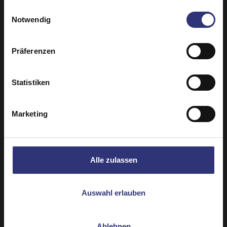
gesammelt haben.
Einwilligungsauswahl
Notwendig
Präferenzen
Statistiken
Händler
Händler
Pilau Basmati Rice
Jasmine Rice
Marketing
Trocken
250g
Gedämpfte
Alle zulassen
Auswahl erlauben
Ablehnen