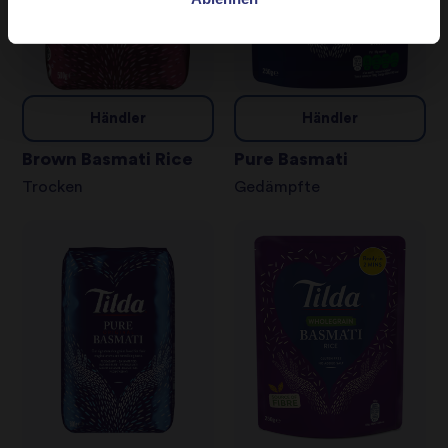
Händler
Händler
Brown Basmati Rice
Pure Basmati
Trocken
Gedämpfte