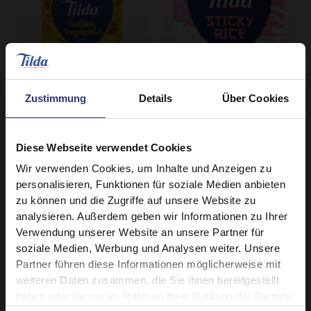
Zustimmung
Details
Über Cookies
Händler
Händler
Diese Webseite verwendet Cookies
Golden Vegetable
Sticky Medium Grain
Wir verwenden Cookies, um Inhalte und Anzeigen zu
Long Grain Rice 250g
Rice 250g
personalisieren, Funktionen für soziale Medien anbieten
zu können und die Zugriffe auf unsere Website zu
Gedämpfte
Gedämpfte
analysieren. Außerdem geben wir Informationen zu Ihrer
£0.00
Verwendung unserer Website an unsere Partner für
soziale Medien, Werbung und Analysen weiter. Unsere
Partner führen diese Informationen möglicherweise mit
weiteren Daten zusammen, die Sie ihnen bereitgestellt
haben oder die sie im Rahmen Ihrer Nutzung der Dienste