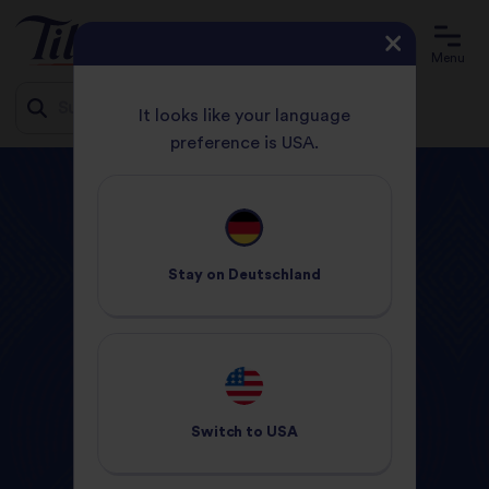
Menu
It looks like your language
preference is USA.
Jump
STARTSEITE
PRODUKTE
to
content
Tilda-Produkte
Stay on
Deutschland
Switch to
USA
Gedämpfte
Trocken