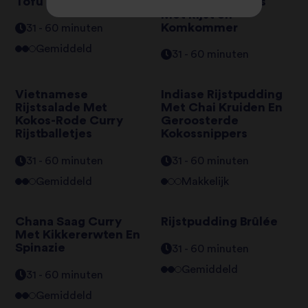
Tofu
Tandoori Spiesjes
Met Rijst en
Komkommer
31 - 60 minuten
Gemiddeld
31 - 60 minuten
Vietnamese
Indiase Rijstpudding
Rijstsalade Met
Met Chai Kruiden En
Kokos-Rode Curry
Geroosterde
Rijstballetjes
Kokossnippers
31 - 60 minuten
31 - 60 minuten
Gemiddeld
Makkelijk
Chana Saag Curry
Rijstpudding Brûlée
Met Kikkererwten En
Spinazie
31 - 60 minuten
Gemiddeld
31 - 60 minuten
Gemiddeld