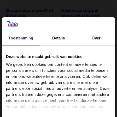
Groentespiesjes Met
Zoete aardappel
Satésaus
ovenschotel met
tomaat en spinazie
31 - 60 minuten
31 - 60 minuten
Gemiddeld
Toestemming
Details
Over
Moeilijk
Champignon Pilav
Saté Van Zoete
Deze website maakt gebruik van cookies
Aardappel
31 - 60 minuten
We gebruiken cookies om content en advertenties te
31 - 60 minuten
personaliseren, om functies voor social media te bieden
Moeilijk
en om ons websiteverkeer te analyseren. Ook delen we
Gemiddeld
informatie over uw gebruik van onze site met onze
partners voor social media, adverteren en analyse. Deze
Thaise Groene Curry
Pilav van basmatirijst
partners kunnen deze gegevens combineren met andere
met kalkoen,
informatie die u aan ze heeft verstrekt of die ze hebben
pistachenoten en
31 - 60 minuten
verzameld op basis van uw gebruik van hun services.
cranberry’s
Gemiddeld