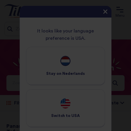
Menu
It looks like your language
preference is USA.
Jump
HOME
RECEPTEN
31 - 60 MINUTEN
to
content
31
-
60
minuten
Recepten
Stay on
Nederlands
Ideeën en inspiratie voor een wereld vol smaken
Sorteren op:
Filteren
Switch to
USA
Panang Curry Met
Vegetarische