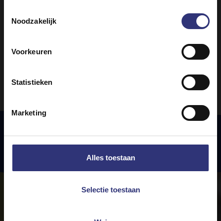
31 - 60 minuten
Toestemmingsselectie
Gemiddeld
Noodzakelijk
Voorkeuren
1
2
3
4
5
Statistieken
Marketing
Uitgelichte
recepten
Alles toestaan
Selectie toestaan