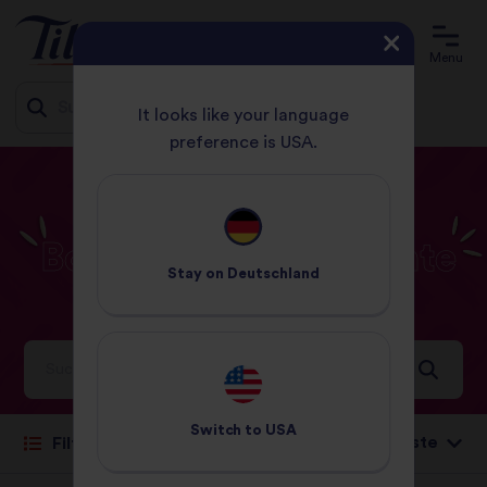
Menu
It looks like your language
preference is USA.
Jump
STARTSEITE
REZEPTE
BOHNEN/HÜLSENFRÜCHTE
to
content
Bohnen/Hülsenfrüchte
Stay on
Deutschland
Rezepte
Köstliche Ideen und Inspirationen aus aller Welt
Switch to
USA
Sortieren nach:
Filter