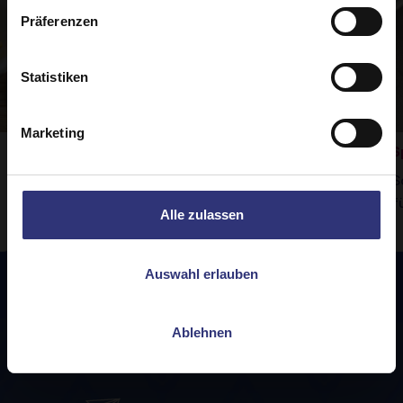
Präferenzen
Statistiken
Marketing
Rogan Josh mit Gemüse
S
Tilda Pure Basmati ist die perfekte
S
Ergänzung zu diesem leckeren Curry.
f
Alle zulassen
Auswahl erlauben
Ablehnen