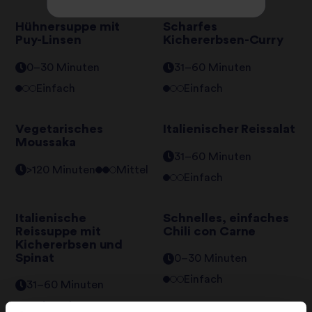
Hühnersuppe mit
Scharfes
Puy-Linsen
Kichererbsen-Curry
0–30 Minuten
31–60 Minuten
Einfach
Einfach
Vegetarisches
Italienischer Reissalat
Moussaka
31–60 Minuten
>120 Minuten
Mittel
Einfach
Italienische
Schnelles, einfaches
Reissuppe mit
Chili con Carne
Kichererbsen und
Spinat
0–30 Minuten
Einfach
31–60 Minuten
Einfach