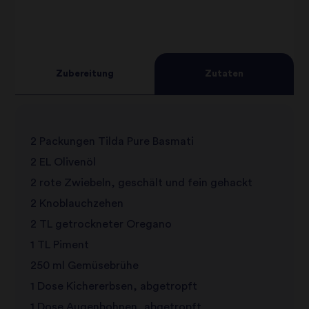
Zubereitung
Zutaten
2 Packungen Tilda Pure Basmati
2 EL Olivenöl
2 rote Zwiebeln, geschält und fein gehackt
2 Knoblauchzehen
2 TL getrockneter Oregano
1 TL Piment
250 ml Gemüsebrühe
1 Dose Kichererbsen, abgetropft
1 Dose Augenbohnen, abgetropft