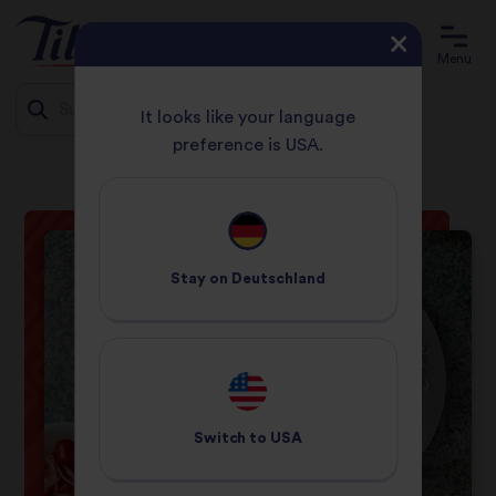
Menu
It looks like your language
preference is USA.
STARTSEITE
REZEPTE
VEGETARISCHES MOUSSAKA
Jump
to
content
Stay on
Deutschland
Switch to
USA