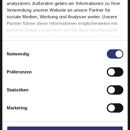
analysieren. Außerdem geben wir Informationen zu Ihrer
Verwendung unserer Website an unsere Partner für
Ähnliche Rezepte entdecken
soziale Medien, Werbung und Analysen weiter. Unsere
Partner führen diese Informationen möglicherweise mit
weiteren Daten zusammen, die Sie ihnen bereitgestellt
haben oder die sie im Rahmen Ihrer Nutzung der Dienste
Bohnen/Hülsenfrüchte
gesammelt haben.
Einwilligungsauswahl
Eier
Gemüse
Notwendig
Paneer/Käse
Abendessen
Präferenzen
Marokkanisch
Curry
Statistiken
>120 Minuten
Mittel
Marketing
Vegetarisch