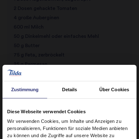
2 Dosen gehackte Tomaten
4 große Auberginen
600 ml Milch
50 g Dinkelmehl oder einfaches Mehl
50 g Butter
75 g Feta, zerbröckelt
25 g Parmesan
2 Eidotter
Salz und Pfeffer zum Würzen
Zustimmung
Details
Über Cookies
Diese Webseite verwendet Cookies
Wir verwenden Cookies, um Inhalte und Anzeigen zu
personalisieren, Funktionen für soziale Medien anbieten
zu können und die Zugriffe auf unsere Website zu