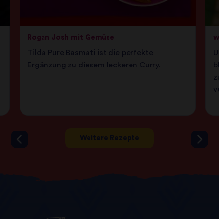
Rogan Josh mit Gemüse
w
Tilda Pure Basmati ist die perfekte
U
Ergänzung zu diesem leckeren Curry.
b
z
v
Weitere Rezepte