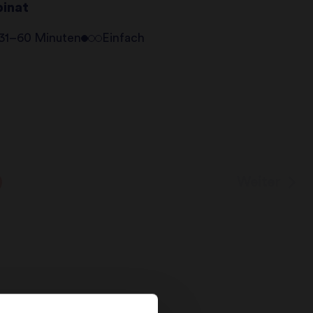
pinat
31–60 Minuten
Einfach
Weiter