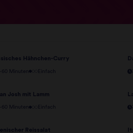
ssisches Hähnchen-Curry
D
–60 Minuten
Einfach
an Josh mit Lamm
L
–60 Minuten
Einfach
ienischer Reissalat
I