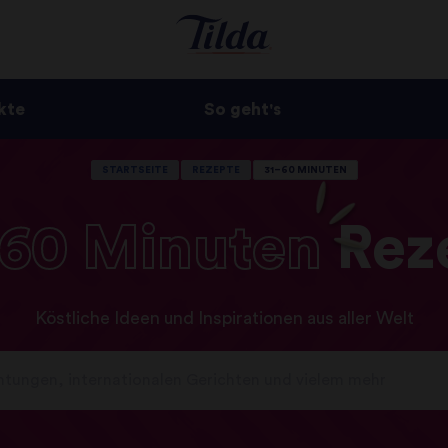
kte
So geht's
STARTSEITE
REZEPTE
31–60 MINUTEN
–60
Minuten
Rez
Köstliche Ideen und Inspirationen aus aller Welt