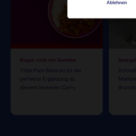
Ablehnen
Rogan Josh mit Gemüse
Spargel
Tilda Pure Basmati ist die
Schnell
perfekte Ergänzung zu
Mahlzei
diesem leckeren Curry.
Brunch