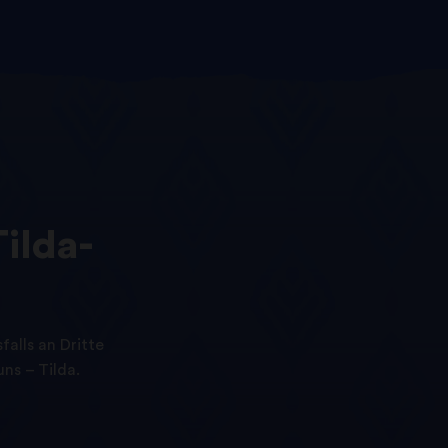
Tilda-
alls an Dritte
ns – Tilda.