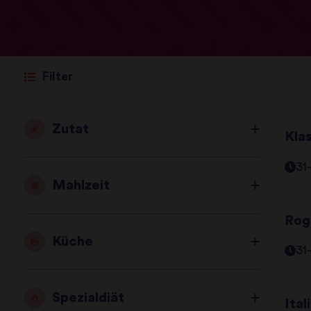
Filter
Zutat
Kla
31
Mahlzeit
Rog
Küche
31
Spezialdiät
Ital