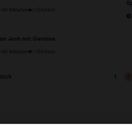
S
–60 Minuten
Einfach
an Josh mit Gemüse
–60 Minuten
Einfach
rück
1
2