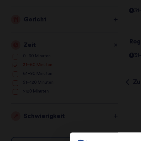
31
Gericht
Rog
Zeit
31
0–30 Minuten
31–60 Minuten
61–90 Minuten
Zu
91–120 Minuten
>120 Minuten
Schwierigkeit