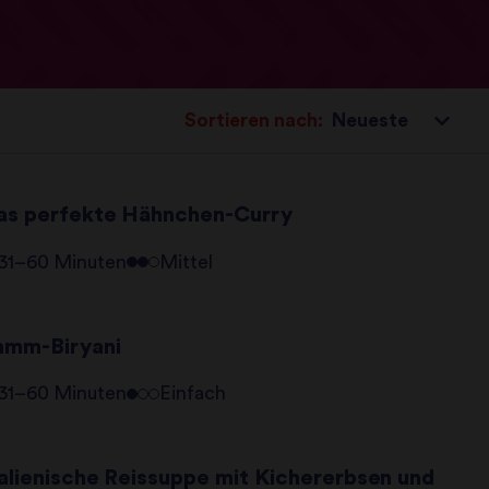
Sortieren nach:
as perfekte Hähnchen-Curry
31–60 Minuten
Mittel
amm-Biryani
31–60 Minuten
Einfach
talienische Reissuppe mit Kichererbsen und