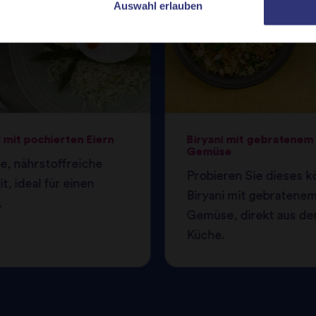
Auswahl erlauben
 mit pochierten Eiern
Biryani mit gebratenem
Gemüse
e, nährstoffreiche
Probieren Sie dieses k
t, ideal für einen
Biryani mit gebratene
.
Gemüse, direkt aus der
Küche.