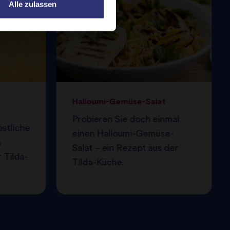
Alle zulassen
Halloumi-Gemüse-Salat
Probieren Sie doch einmal
östliche
einen Halloumi-Gemüse-
m
Salat – ein Rezept aus der
 Tilda-
Tilda-Küche.