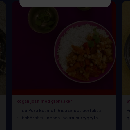
Rogan josh med grönsaker
S
Tilda Pure Basmati Rice är det perfekta
P
tillbehöret till denna läckra currygryta.
g