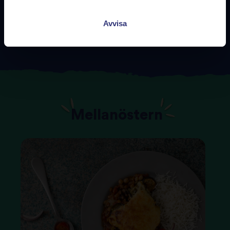
Avvisa
Brittisk
Mellanöstern