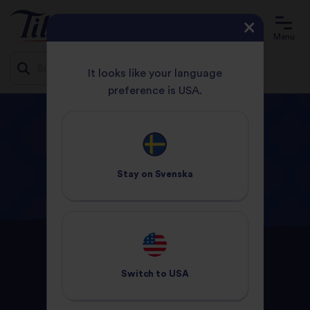
Menu
It looks like your language
preference is USA.
Jump
HEMSIDA
RECEPT
to
content
Cuisine
Stay on
Svenska
Indisk
Switch to
USA