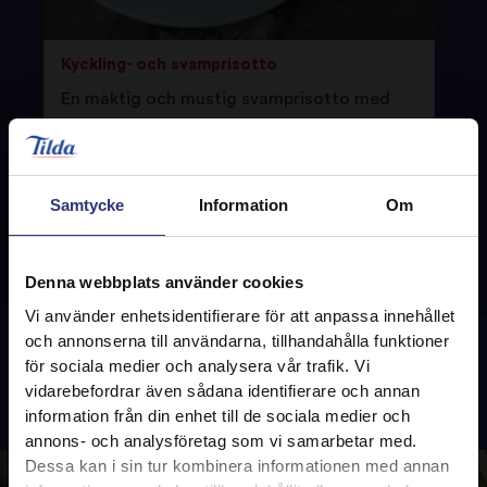
Kyckling- och svamprisotto
En mäktig och mustig svamprisotto med
purjolök och skogssvamp.
Samtycke
Information
Om
Italiensk
Denna webbplats använder cookies
Vi använder enhetsidentifierare för att anpassa innehållet
och annonserna till användarna, tillhandahålla funktioner
för sociala medier och analysera vår trafik. Vi
vidarebefordrar även sådana identifierare och annan
Brittisk
information från din enhet till de sociala medier och
annons- och analysföretag som vi samarbetar med.
Dessa kan i sin tur kombinera informationen med annan