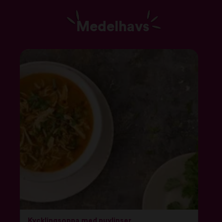
Medelhavs
Kycklingsoppa med puylinser