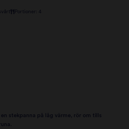
svårt
Portioner: 4
 en stekpanna på låg värme, rör om tills
runa.