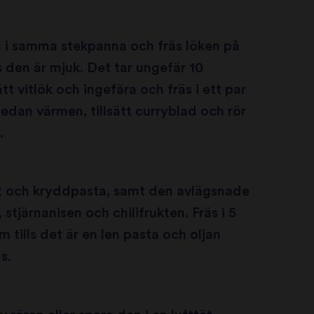
a i samma stekpanna och fräs löken på
s den är mjuk. Det tar ungefär 10
ätt vitlök och ingefära och fräs i ett par
sedan värmen, tillsätt curryblad och rör
.
at och kryddpasta, samt den avlägsnade
stjärnanisen och chilifrukten. Fräs i 5
m tills det är en len pasta och oljan
s.