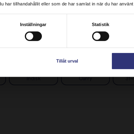
har tillhandahållit eller som de har samlat in när du har använt 
Dela detta recept
Stay on
Svenska
Switch to
USA
Inställningar
Statistik
Upptäck liknande recept
Tillåt urval
Indisk
Curry
31–