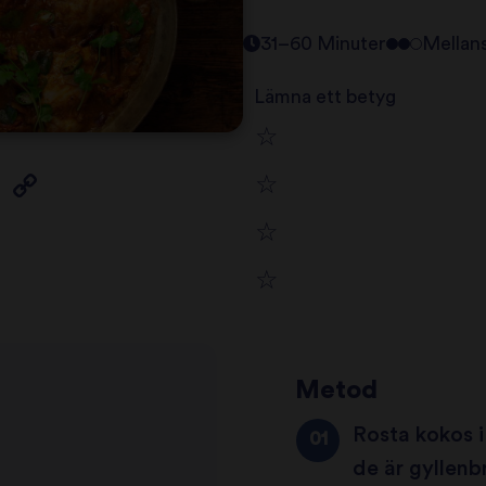
31–60 Minuter
Mellan
Lämna ett betyg
1
2
star
3
star
review
4
star
review
5
star
review
Metod
star
review
Rosta kokos i
review
de är gyllenb