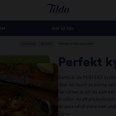
ter
Gör så här
HEMSIDA
RECEPT
PERFEKT KYCKLINGCURRY
Perfekt k
Detta är en PERFEKT kyckli
djup, en touch av sötma och
här rätten är att du själv kan
kryddor du vill använda och 
du göra såväl stora som små
curry.