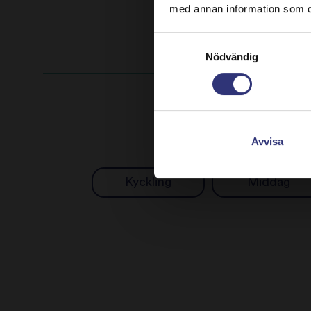
med annan information som du 
Samtyckesval
Nödvändig
Avvisa
Kyckling
Middag