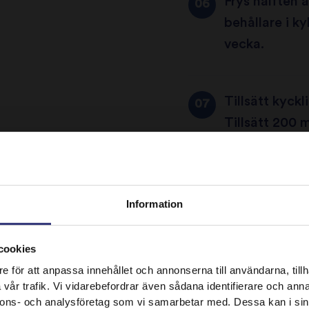
Frys hälften a
behållare i ky
vecka.
Tillsätt kyckl
Tillsätt 200 
5-10 minuter 
Plocka ur stjä
Information
och grön chi
färsk koriande
cookies
It looks like your language preference is USA.
e för att anpassa innehållet och annonserna till användarna, tillh
vår trafik. Vi vidarebefordrar även sådana identifierare och anna
nnons- och analysföretag som vi samarbetar med. Dessa kan i sin