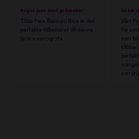
Rogan josh med grönsaker
Så här 
Tilda Pure Basmati Rice är det
Vårt Pu
perfekta tillbehöret till denna
för sin
läckra currygryta.
som bli
klibbar 
perfekt
mängde
curryrä