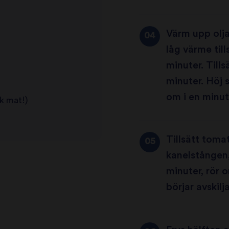
Värm upp olj
låg värme till
minuter. Tills
minuter. Höj 
om i en minut
rk mat!)
Tillsätt tom
kanelstången, 
minuter, rör o
börjar avskilja