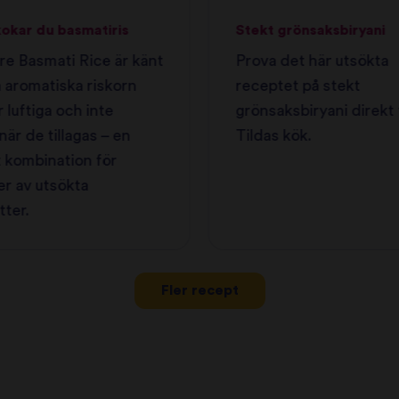
kokar du basmatiris
Stekt grönsaksbiryani
re Basmati Rice är känt
Prova det här utsökta
a aromatiska riskorn
receptet på stekt
r luftiga och inte
grönsaksbiryani direkt 
när de tillagas – en
Tildas kök.
 kombination för
r av utsökta
tter.
Fler recept