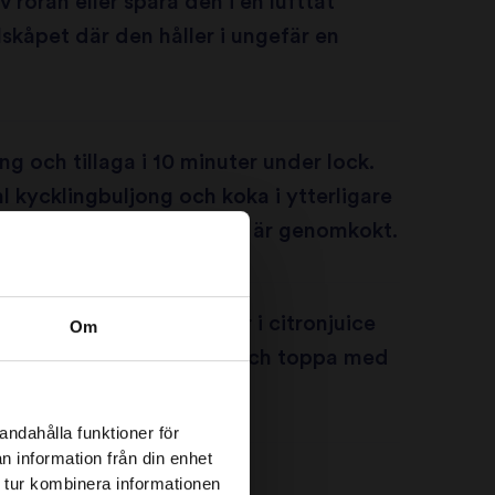
v röran eller spara den i en lufttät
lskåpet där den håller i ungefär en
ing och tillaga i 10 minuter under lock.
ml kycklingbuljong och koka i ytterligare
utan lock, tills kycklingen är genomkokt.
rnanis, kanel och chili, rör i citronjuice
Om
li (om du använder det), och toppa med
r.
andahålla funktioner för
n information från din enhet
 tur kombinera informationen