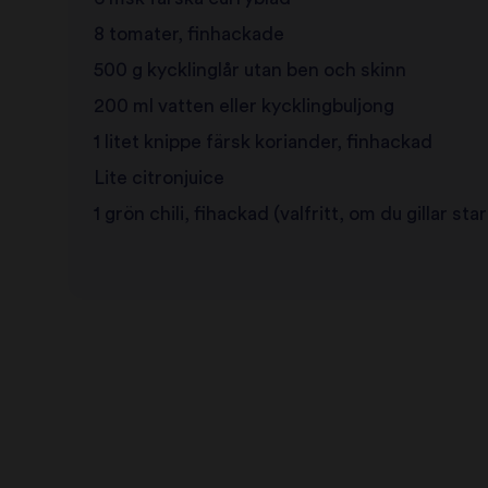
8 tomater, finhackade
500 g kycklinglår utan ben och skinn
200 ml vatten eller kycklingbuljong
1 litet knippe färsk koriander, finhackad
Lite citronjuice
1 grön chili, fihackad (valfritt, om du gillar sta