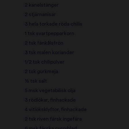
2 kanelstänger
2 stjärnanisar
3 hela torkade röda chilis
1 tsk svartpepparkorn
2 tsk fänkålsfrön
3 tsk malen koriander
1/2 tsk chilipulver
2 tsk gurkmeja
½ tsk salt
5 msk vegetabilisk olja
3 rödlökar, finhackade
4 vitlöksklyftor, finhackade
2 tsk riven färsk ingefära
6 msk färska curryblad