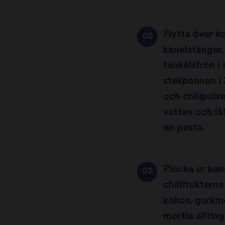
Flytta över ko
kanelstänger,
fänkålsfrön 
stekpannan i 
och chilipulve
vatten och låt
en pasta.
Plocka ur kan
chilifrukterna
kokos, gurkme
mortla allting 