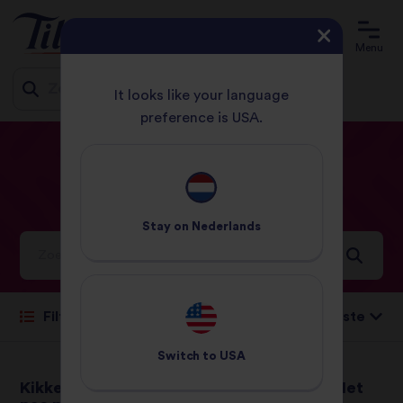
Menu
It looks like your language
preference is USA.
Jump
HOME
RECEPTEN
CHINEES
to
content
Chinees
Recepten
Stay on
Nederlands
Ideeën en inspiratie voor een wereld vol smaken
Sorteren op:
Filteren
Switch to
USA
Kikkererwten kung
Gebakken Rijst Met