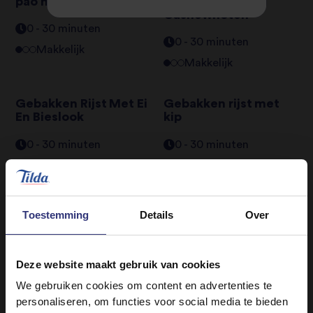
pao met Basmati rijst
Kip, Paksoi En
Cashewnoten
0 - 30 minuten
0 - 30 minuten
Makkelijk
Makkelijk
Gebakken Rijst Met Ei
Gebakken rijst met
En Bieslook
kip
0 - 30 minuten
0 - 30 minuten
Makkelijk
Makkelijk
Chinese potsticker-
Chinese curry met
Toestemming
Details
Over
dumplings met
kip
garnalen
31 - 60 minuten
31 - 60 minuten
Deze website maakt gebruik van cookies
Gemiddeld
Gemiddeld
We gebruiken cookies om content en advertenties te
personaliseren, om functies voor social media te bieden