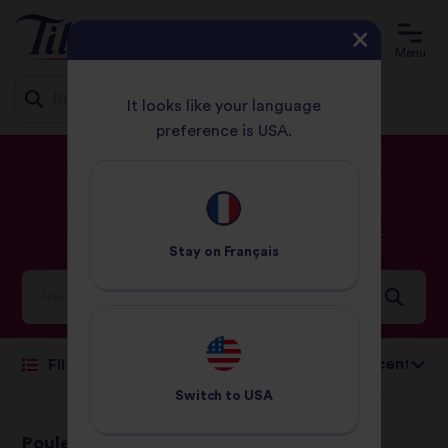
Menu
It looks like your language
preference is USA.
Jump
ACCUEIL
RECETTES
POULET
to
content
Poulet
Recettes
Stay on
Français
Idées et inspirations pour un monde rempli de saveurs
Trier par:
Filtrer
Switch to
USA
Poulet tandoori
Riz frit au poulet