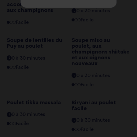
accompagné de riz
aux champignons
0 à 30 minutes
Facile
Facile
Soupe de lentilles du
Soupe miso au
Puy au poulet
poulet, aux
champignons shiitake
et aux oignons
0 à 30 minutes
nouveaux
Facile
0 à 30 minutes
Facile
Poulet tikka massala
Biryani au poulet
facile
0 à 30 minutes
0 à 30 minutes
Facile
Facile