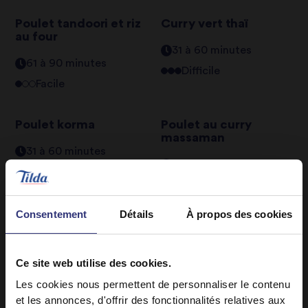
Poulet tandoori et riz
Curry vert thaï
au four
31 à 60 minutes
61 à 90 minutes
Difficile
Facile
Poulet korma
Poulet au curry
massaman
31 à 60 minutes
0 à 30 minutes
Facile
Facile
Consentement
Détails
À propos des cookies
Poulet au curry à la
Poulet au curry
chinoise
classique
Ce site web utilise des cookies.
31 à 60 minutes
31 à 60 minutes
Les cookies nous permettent de personnaliser le contenu
Moyen
Facile
et les annonces, d'offrir des fonctionnalités relatives aux