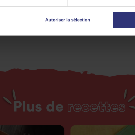
Poulet
Yaourt
Re
Curry
0 à 30 minutes
Facile
Autoriser la sélection
Plus de
recettes