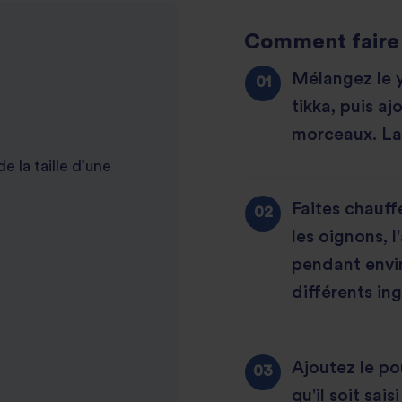
Comment faire 
Mélangez le y
tikka, puis a
morceaux. Lai
 la taille d’une
Faites chauff
les oignons, l
pendant envir
différents in
Ajoutez le pou
qu'il soit sai