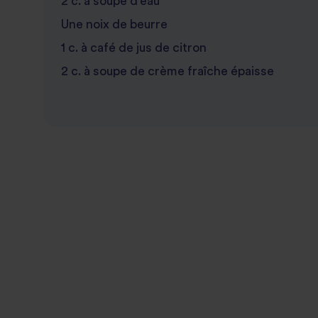
2 c. à soupe d’eau
Une noix de beurre
1 c. à café de jus de citron
2 c. à soupe de crème fraîche épaisse