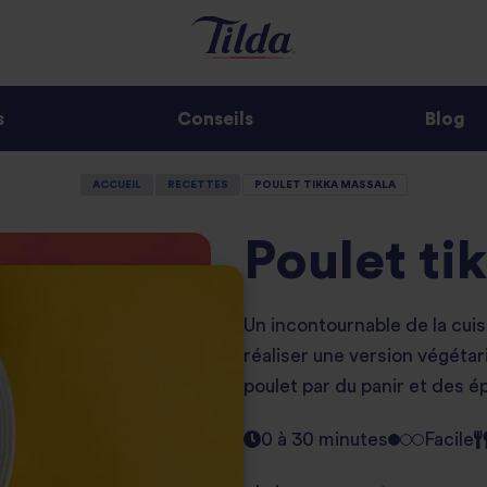
s
Conseils
Blog
ACCUEIL
RECETTES
POULET TIKKA MASSALA
Poulet ti
Un incontournable de la cuis
réaliser une version végétar
poulet par du panir et des é
0 à 30 minutes
Facile