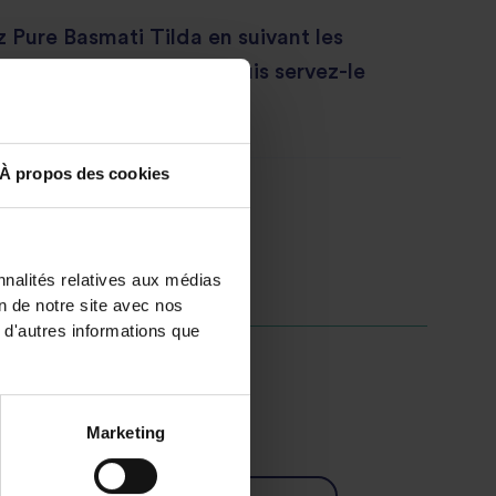
iz Pure Basmati Tilda en suivant les
ndiquées sur le sachet, puis servez-le
e curry.
À propos des cookies
e
nnalités relatives aux médias
on de notre site avec nos
 d'autres informations que
Marketing