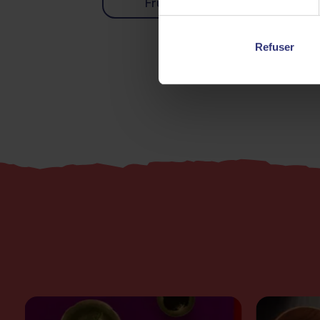
Fruits
Piment
Refuser