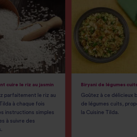
 cuire le riz au jasmin
Biryani de légumes cuit
z parfaitement le riz au
Goûtez à ce délicieux b
Tilda à chaque fois
de légumes cuits, prop
s instructions simples
la Cuisine Tilda.
les à suivre des
.