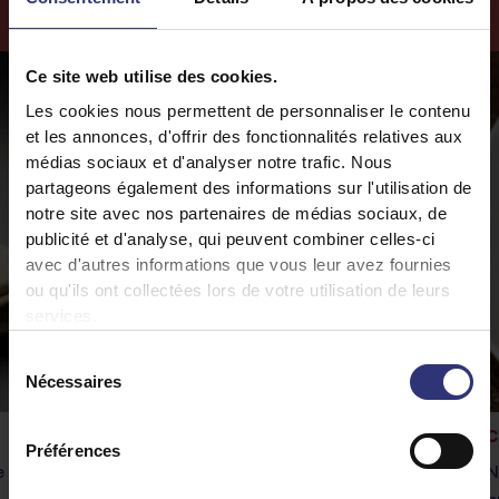
Plus
de
Conseils
Ce site web utilise des cookies.
Les cookies nous permettent de personnaliser le contenu
et les annonces, d'offrir des fonctionnalités relatives aux
médias sociaux et d'analyser notre trafic. Nous
partageons également des informations sur l'utilisation de
notre site avec nos partenaires de médias sociaux, de
publicité et d'analyse, qui peuvent combiner celles-ci
avec d'autres informations que vous leur avez fournies
ou qu'ils ont collectées lors de votre utilisation de leurs
services.
Sélection
Nécessaires
du
consentement
Comment cuire le riz au jasmin
C
Préférences
e
Cuisinez parfaitement le riz au jasmin Tilda
N