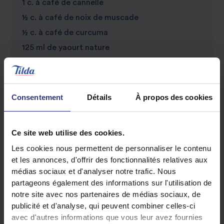
1 c. à café de cannelle
½ c. à café de noix de muscade
½ c. à café de curcuma
125 ml de yaourt nature
50 g d’amandes effilées
50 g de raisins secs dorés
Consentement
Détails
À propos des cookies
Ce site web utilise des cookies.
Les cookies nous permettent de personnaliser le contenu
et les annonces, d'offrir des fonctionnalités relatives aux
médias sociaux et d'analyser notre trafic. Nous
partageons également des informations sur l'utilisation de
Découvrez des recettes similaires
notre site avec nos partenaires de médias sociaux, de
publicité et d'analyse, qui peuvent combiner celles-ci
avec d'autres informations que vous leur avez fournies