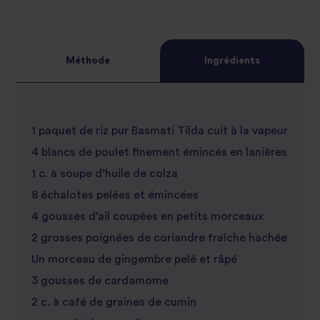
3
star
review
4
star
review
Méthode
Ingrédients
5
star
review
star
review
1 paquet de riz pur Basmati Tilda cuit à la vapeur
review
4 blancs de poulet finement émincés en lanières
1 c. à soupe d’huile de colza
8 échalotes pelées et émincées
4 gousses d’ail coupées en petits morceaux
2 grosses poignées de coriandre fraîche hachée
Un morceau de gingembre pelé et râpé
3 gousses de cardamome
2 c. à café de graines de cumin