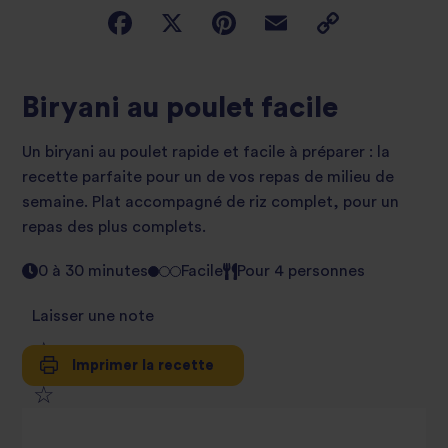
Biryani au poulet facile
Un biryani au poulet rapide et facile à préparer : la
recette parfaite pour un de vos repas de milieu de
semaine. Plat accompagné de riz complet, pour un
repas des plus complets.
0 à 30 minutes
Facile
Pour 4 personnes
Laisser une note
Imprimer la recette
1
2
star