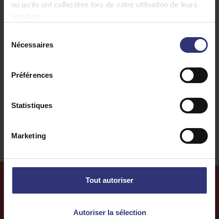
ou qu'ils ont collectées lors de votre utilisation de leurs
Noix
Poulet
services.
Yaourt
Repas du soir
Sélection
Nécessaires
du
Indienne
Curry
consentement
Préférences
0 à 30 minutes
Facile
Statistiques
Sans gluten
Marketing
Tout autoriser
Plus de
recettes
Autoriser la sélection