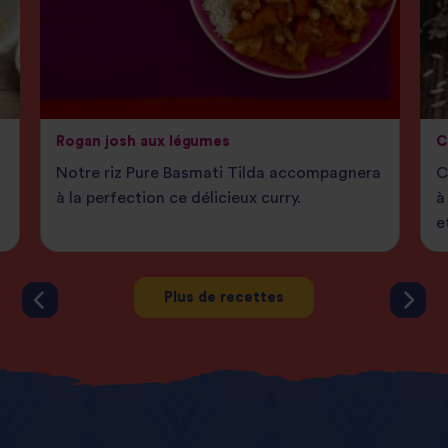
Rogan josh aux légumes
C
Notre riz Pure Basmati Tilda accompagnera
C
à la perfection ce délicieux curry.
à
e
Plus de recettes