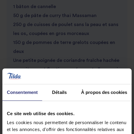
1 bâton de cannelle
50 g de pâte de curry thaï Massaman
250 g de cuisses de poulet sans la peau et sans
les os, coupées en gros morceaux
150 g de pommes de terre grelots coupées en
deux
Une petite poignée de coriandre fraîche hachée
grossièrement (les tiges renferment elles aussi
beaucoup de saveurs !)
Le zeste finement râpé et le jus d’un ½ citron
Consentement
Détails
À propos des cookies
vert
Sel et poivre noir fraîchement moulu
Ce site web utilise des cookies.
Des quartiers de citron vert pour décorer
Les cookies nous permettent de personnaliser le contenu
et les annonces, d'offrir des fonctionnalités relatives aux