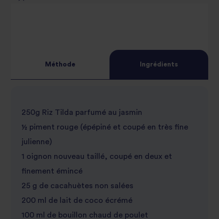
2
star
3
star
review
4
star
review
Méthode
Ingrédients
5
star
review
star
review
250g Riz Tilda parfumé au jasmin
review
½ piment rouge (épépiné et coupé en très fine
julienne)
1 oignon nouveau taillé, coupé en deux et
finement émincé
25 g de cacahuètes non salées
200 ml de lait de coco écrémé
100 ml de bouillon chaud de poulet