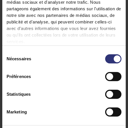
médias sociaux et d'analyser notre trafic. Nous
partageons également des informations sur l'utilisation de
notre site avec nos partenaires de médias sociaux, de
publicité et d'analyse, qui peuvent combiner celles-ci
avec d'autres informations que vous leur avez fournies
ou qu'ils ont collectées lors de votre utilisation de leurs
services.
Découvrez des recettes similaires
Sélection
Nécessaires
du
consentement
Fruits
Legumes
Préférences
Piment
Poulet
Statistiques
Repas du soir
Marketing
Cuisine thaïlandaise
Curry
0 à 30 minutes
Facile