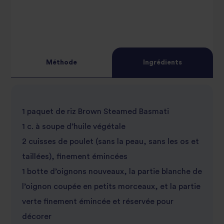
2
star
3
star
review
4
star
review
Méthode
Ingrédients
5
star
review
star
review
1 paquet de riz Brown Steamed Basmati
review
1 c. à soupe d’huile végétale
2 cuisses de poulet (sans la peau, sans les os et
taillées), finement émincées
1 botte d’oignons nouveaux, la partie blanche de
l’oignon coupée en petits morceaux, et la partie
verte finement émincée et réservée pour
décorer