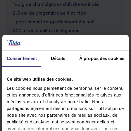
100 g de champignons shiitake émincés
2,5 cm de gingembre pelé et râpé
1 petit piment rouge finement émincé
800 ml de bouillon de légumes
4 c. à café de pâte miso
Une pincée de graines de nigelle
Consentement
Détails
À propos des cookies
Ce site web utilise des cookies.
Les cookies nous permettent de personnaliser le contenu
et les annonces, d'offrir des fonctionnalités relatives aux
médias sociaux et d'analyser notre trafic. Nous
partageons également des informations sur l'utilisation de
Découvrez des recettes similaires
notre site avec nos partenaires de médias sociaux, de
publicité et d'analyse, qui peuvent combiner celles-ci
avec d'autres informations que vous leur avez fournies