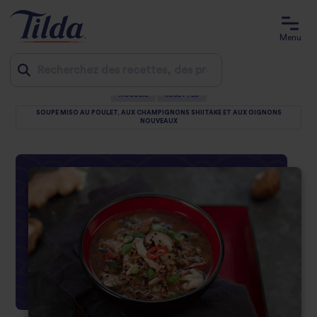
Menu
ACCUEIL
RECETTES
Jump
SOUPE MISO AU POULET, AUX CHAMPIGNONS SHIITAKE ET AUX OIGNONS
NOUVEAUX
to
content