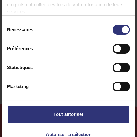
ou qu'ils ont collectées lors de votre utilisation de leurs
Legumes
Piment
services.
Sélection
Poulet
Repas du midi
Nécessaires
du
consentement
Repas du soir
Cuisine japonaise
Préférences
Soupe
0 à 30 minutes
Statistiques
Facile
Aliments complets
Marketing
Tout autoriser
Plus de
recettes
Autoriser la sélection