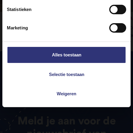
Statistieken
Rogan josh met groenten
A
Marketing
Tilda Pure Basmati-rijst is het perfecte
D
bijgerecht bij deze verrukkelijke curry.
b
Alles toestaan
Selectie toestaan
Weigeren
Meld
je
aan
voor
de