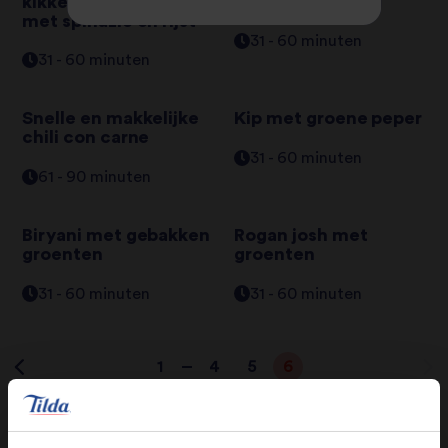
kikkererwtensoep
en groenten
met spinazie en rijst
31 - 60 minuten
31 - 60 minuten
Snelle en makkelijke
Kip met groene peper
chili con carne
31 - 60 minuten
61 - 90 minuten
Biryani met gebakken
Rogan josh met
groenten
groenten
31 - 60 minuten
31 - 60 minuten
1
4
5
6
…