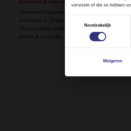
Zo bereid je rode of groene currypasta
verstrekt of die ze hebben v
Met een zelfgemaakte currypasta worden
Toestemmingsselectie
Sta
je Indiase of Thaise curry’s nog lekkerder.
Noodzakelijk
Nu nog kiezen welke je maakt, en hoe
pikant je ‘m maakt.
Weigeren