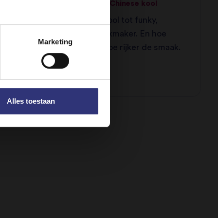
Zo bereid je kimchi van Chinese kool
Van simpele Chinese kool tot funky,
gefermenteerde smaakmaker. En hoe
Marketing
langer je ‘m bewaart, hoe rijker de smaak.
Alles toestaan