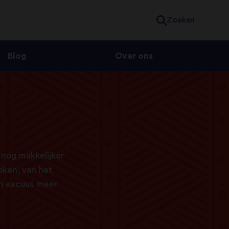
Zoeken
Blog
Over ons
 nog makkelijker
oken, van het
en excuus meer