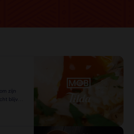
om zijn
cht blijven
 dan ook
lige