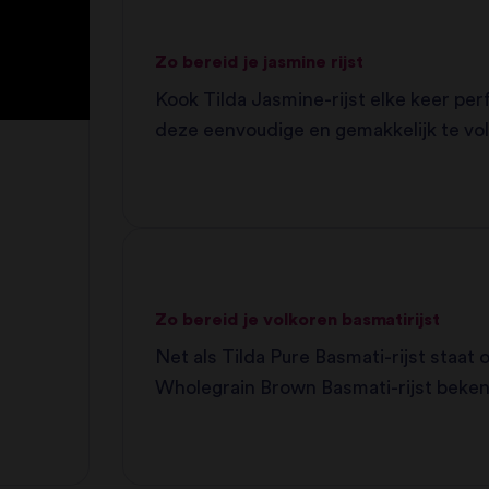
Zo bereid je jasmine rijst
Kook Tilda Jasmine-rijst elke keer pe
deze eenvoudige en gemakkelijk te vo
instructies van de experts.
Zo bereid je volkoren basmatirijst
Net als Tilda Pure Basmati-rijst staat
Wholegrain Brown Basmati-rijst beken
zalige nootachtige smaak en delicate t