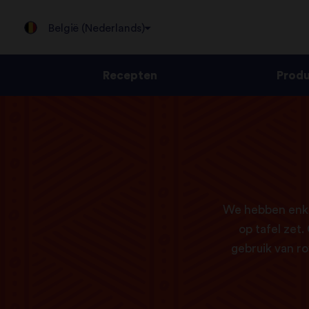
België (Nederlands)
Recepten
Prod
Jump
to
content
We hebben enkel
op tafel zet
gebruik van r