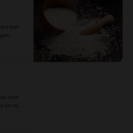
rfect met
lgen
 ook onze
d om zijn
extuur.