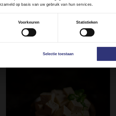
Zo bereid je teriyakisaus
erzameld op basis van uw gebruik van hun services.
Onmisbaar als je wil glaceren. Een lekkere
y on
België (Nederlands)
Switch to
USA
smaakmaker voor je rijstbowls of
Voorkeuren
Statistieken
tonkatsu. Een originele, Aziatische
marinade. Dat allemaal klaar op tien
minuten.
Selectie toestaan