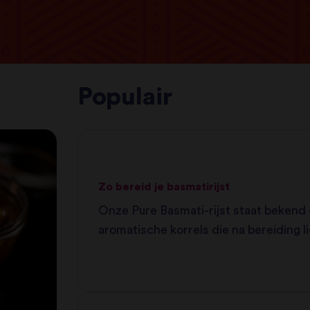
Populair
Zo bereid je basmatirijst
Onze Pure Basmati-rijst staat bekend 
aromatische korrels die na bereiding li
en niet aan elkaar kleven. Deze rijst is
het perfecte bijgerecht voor allerlei za
curry's.