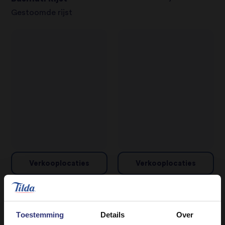
Gestoomde rijst
Verkooplocaties
Verkooplocaties
Jasmijn Rijst
Basmati Rijst
Droge Rijst
Gestoomde rijst
Toestemming
Details
Over