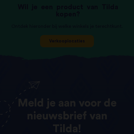
Wil
je
een
product
van
Tilda
kopen?
Ontdek hieronder bij welke winkels je terechtkunt.
Verkooplocaties
Meld
je
aan
voor
de
nieuwsbrief
van
Tilda!