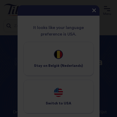
Menu
It looks like your language
preference is USA.
Jump
START
PRODUCTEN
to
content
Producten
van
Tilda
Stay on
België (Nederlands)
Switch to
USA
Dry Rice
Gestoomde rijst
Droge Rijst