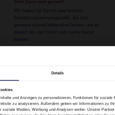
Geht Curry auch gesund?
Wir haben für Sie ein paar leckere
Rezepte zusammengestellt, die sich
genauso schnell zubereiten lassen, wie es
dauert, bis das Essen vom Lieferdienst
kommt.
Details
Cookies
ERNÄHRUNG UND GESUNDHEIT
It looks like your language preference is USA.
nhalte und Anzeigen zu personalisieren, Funktionen für soziale
Website zu analysieren. Außerdem geben wir Informationen zu I
r soziale Medien, Werbung und Analysen weiter. Unsere Partner