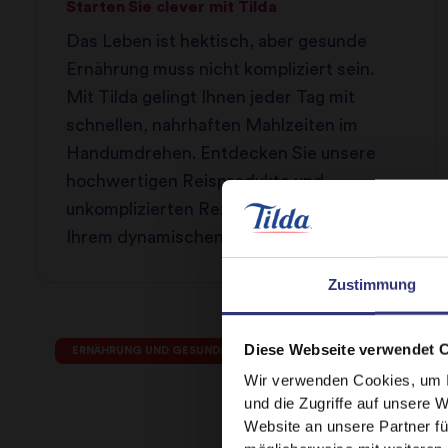
Starten Sie clever mit Tilda
Das Leben ist hektisch, aber gesunde
Ernährung muss nicht kompliziert sein.
Mit Tilda gelingt Ihnen jeder Tag mit
schnellen, nahrhaften Mahlzeiten im
Handumdrehen. Entdecken Sie unsere
hochwertigen Reisprodukte und
unkomplizierten Rezepte, die perfekt zu
Ihrem dynamischen Lebensstil passen.
Zustimmung
Diese Webseite verwendet 
ERNÄHRUNG UND GESUNDHEIT
Wir verwenden Cookies, um I
und die Zugriffe auf unsere 
Website an unsere Partner fü