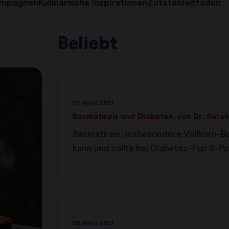
mpagnen
Kulinarische Inspirationen
Zutatenleitfaden
Beliebt
07 April 2021
Basmatireis und Diabetes, von Dr. Sara
Basmatireis, insbesondere Vollkorn-B
kann und sollte bei Diabetes-Typ-2-Pa
regelmäßig auf dem Speiseplan stehen
02 März 2021