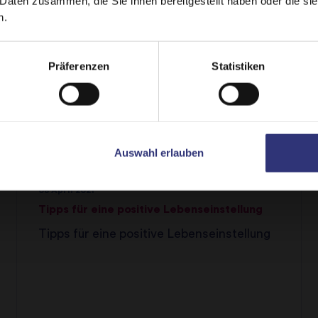
 Daten zusammen, die Sie ihnen bereitgestellt haben oder die s
n.
Stay on
Deutschland
Switch to
USA
Präferenzen
Statistiken
Auswahl erlauben
08 April 2021
Tipps für eine positive Lebenseinstellung
Tipps für eine positive Lebenseinstellung