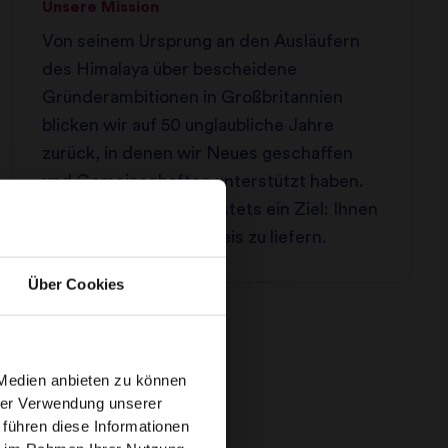
Unsere Mission
Von seinem Ursprung an den Ausläufern
des Himalaya über bescheidene
Gründerambitionen in Großbritannien
blicken wir auf 50 unglaubliche Jahre
zurück, in denen wir Neues geschaffen
und Gemeinschaften unterstützt haben.
Über allem aber stand stets ein Ziel: Ihnen
den hochwertigsten Reis zu liefern.
Über Cookies
ZUTATENLEITFADEN
 Medien anbieten zu können
hrer Verwendung unserer
 führen diese Informationen