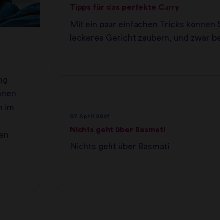
Tipps für das perfekte Curry
Mit ein paar einfachen Tricks können S
leckeres Gericht zaubern, und zwar be
das, was Sie beim Imbiss oder im Sup
bekommen.
ng
Ihnen
n im
07 April 2021
Nichts geht über Basmati
ten
Nichts geht über Basmati