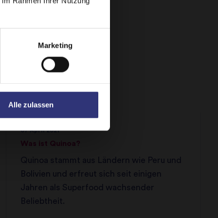
ie im Rahmen Ihrer Nutzung
Marketing
Alle zulassen
07 April 2021
Was ist Quinoa?
Quinoa stammt aus Ländern wie Peru und
Bolivien und erfreut sich seit einigen
Jahren als Superfood wachsender
Beliebtheit.