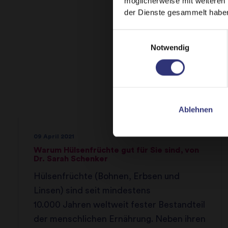
möglicherweise mit weiteren
der Dienste gesammelt habe
Einwilligungsauswahl
Notwendig
Ablehnen
09 April 2021
Warum Hülsenfrüchte gut für Sie sind, von
Dr. Sarah Schenker
Hülsenfrüchte (Bohnen, Erbsen und
Linsen) sind seit mindestens
10.000 Jahren weltweit fester Bestandteil
der menschlichen Ernährung. Neben ihren