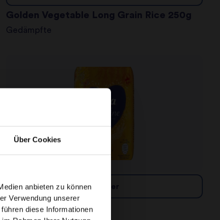
Golden Vegetable Long Grain Rice 250g
Gedämpfte
Über Cookies
 Medien anbieten zu können
Händler
hrer Verwendung unserer
Jasmine Rice
 führen diese Informationen