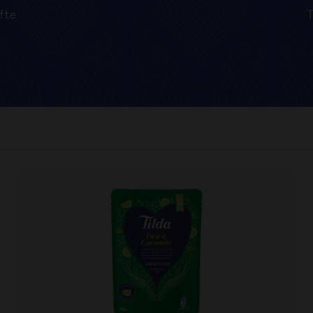
fte
T