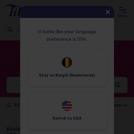
Menu
It looks like your language
preference is USA.
Jump
START
RECEPTEN
VEGAN
to
content
Vegan
Recepten
Stay on
België (Nederlands)
Ideeën en inspiratie voor een wereld vol smaken
Sorteren op:
Filteren
Switch to
USA
Kruidige curry met