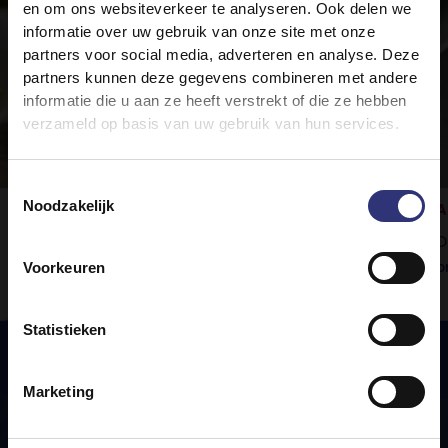
en om ons websiteverkeer te analyseren. Ook delen we
informatie over uw gebruik van onze site met onze
partners voor social media, adverteren en analyse. Deze
partners kunnen deze gegevens combineren met andere
informatie die u aan ze heeft verstrekt of die ze hebben
verzameld op basis van uw gebruik van hun services.
Toestemmingsselectie
Noodzakelijk
Rogan josh met groenten
A
Tilda Pure Basmati-rijst is het perfecte
D
bijgerecht bij deze verrukkelijke curry.
b
Voorkeuren
Statistieken
Marketing