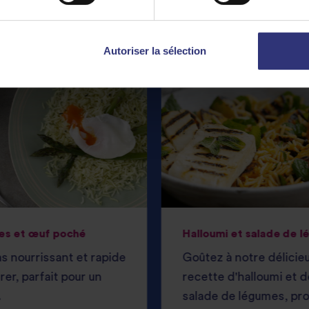
Autoriser la sélection
es et œuf poché
Halloumi et salade de 
s nourrissant et rapide
Goûtez à notre délicie
rer, parfait pour un
recette d'halloumi et d
.
salade de légumes, pr