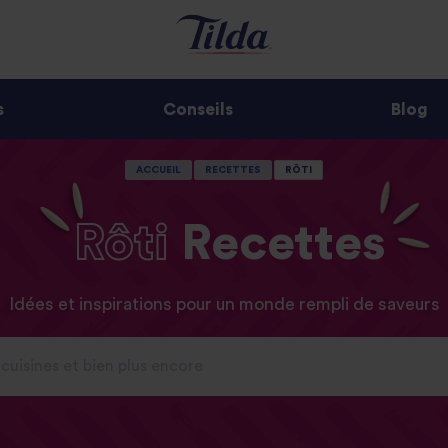
s
Conseils
Blog
ACCUEIL
RECETTES
RÔTI
Rôti
Recettes
Idées et inspirations pour un monde rempli de saveurs