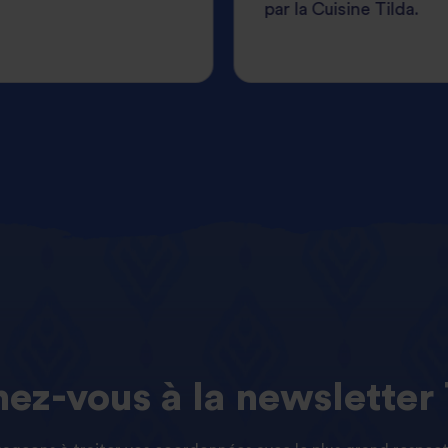
par la Cuisine Tilda.
ez-vous
à
la
newsletter