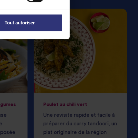
Tout autoriser
légumes
Poulet au chili vert
use
Une revisite rapide et facile à
e
préparer du curry tandoori, un
oposée
plat originaire de la région