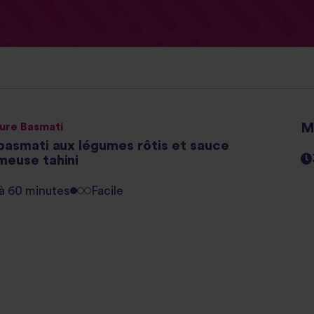
Pure Basmati
Ma
 basmati aux légumes rôtis et sauce
meuse tahini
 à 60 minutes
Facile