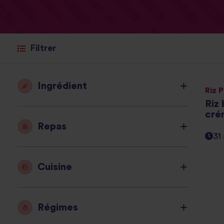
Filtrer
Ingrédient
Riz 
Riz
cré
Repas
31
Cuisine
Régimes