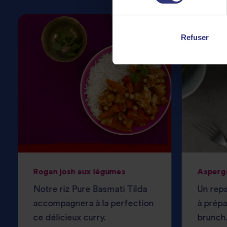
Refuser
Rogan josh aux légumes
Asperg
Notre riz Pure Basmati Tilda
Un repa
accompagnera à la perfection
à prépa
ce délicieux curry.
brunch