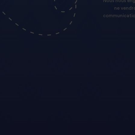
Nous nous enga
ne vendro
communication