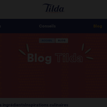
s
Conseils
Blog
ACCUEIL
BLOG
Blog
Tilda
s ingrédients
Inspirations culinaires