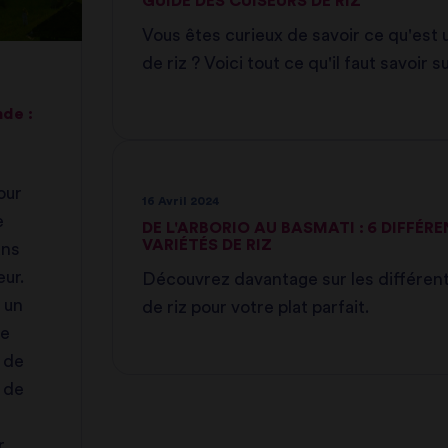
GUIDE DES CUISEURS DE RIZ
Vous êtes curieux de savoir ce qu'est 
de riz ? Voici tout ce qu'il faut savoir s
appareil pratique
nde :
our
16 Avril 2024
e
DE L'ARBORIO AU BASMATI : 6 DIFFÉR
VARIÉTÉS DE RIZ
ans
œur.
Découvrez davantage sur les différent
 un
de riz pour votre plat parfait.
de
 de
 de
.