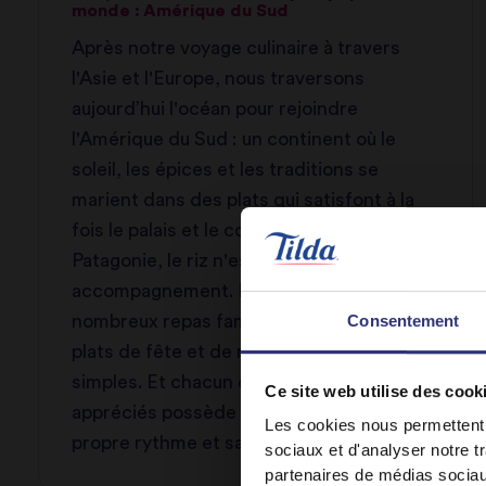
monde : Amérique du Sud
Après notre voyage culinaire à travers
l'Asie et l'Europe, nous traversons
aujourd’hui l'océan pour rejoindre
l'Amérique du Sud : un continent où le
soleil, les épices et les traditions se
marient dans des plats qui satisfont à la
fois le palais et le cœur. De l'Amazonie à la
Patagonie, le riz n'est jamais un simple
accompagnement. Il constitue la base de
Consentement
nombreux repas familiaux dominicaux, de
plats de fête et de repas quotidiens
simples. Et chacun de ces plats de riz
Ce site web utilise des cook
appréciés possède sa propre histoire, son
Les cookies nous permettent d
propre rythme et sa propre saveur.
sociaux et d'analyser notre t
partenaires de médias sociaux