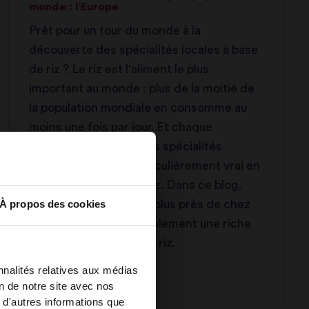
monde : l’Europe
Prêt pour un tour du monde à la
découverte des spécialités locales à base
de riz ? Le riz est l'aliment le plus
important au monde : plus de la moitié de
la population mondiale en consomme au
moins une fois par jour. Et chaque
continent a ses propres spécialités
délicieuses. C'est particulièrement vrai en
Asie, d'où provient le riz. Dans ce blog,
À propos des cookies
nous resterons un peu plus près de chez
nous, car l'Europe a également une riche
tradition en matière de riz.
nnalités relatives aux médias
on de notre site avec nos
 d'autres informations que