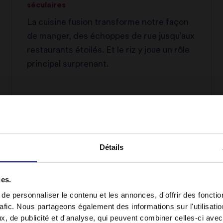
séculaires
La cuisine fusion transforme notre façon
de manger, des échoppes de rue jusqu’aux
restaurants étoilés. Et le riz y joue un rôle
principal surprenant.
Détails
ies.
It looks like your language preference is USA.
e personnaliser le contenu et les annonces, d'offrir des fonctio
rafic. Nous partageons également des informations sur l'utilisati
, de publicité et d'analyse, qui peuvent combiner celles-ci avec