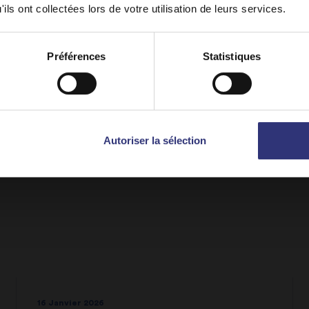
ils ont collectées lors de votre utilisation de leurs services.
y on
Belgique (Français)
Switch to
USA
INSPIRATIONS CULINAIRES
Préférences
Statistiques
Autoriser la sélection
16 Janvier 2026