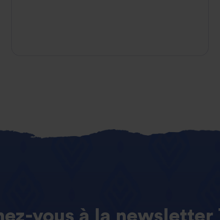
ez-vous
à
la
newsletter