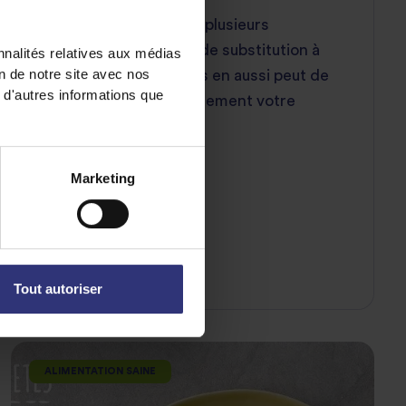
Nous avons rassemblé plusieurs
savoureuses recettes de substitution à
nnalités relatives aux médias
on de notre site avec nos
essayer qui sont prêtes en aussi peut de
 d'autres informations que
temps que met généralement votre
commande à arriver.
Marketing
Tout autoriser
ALIMENTATION SAINE