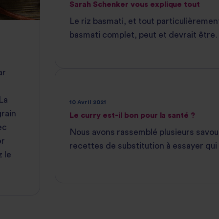
Sarah Schenker vous explique tout
Le riz basmati, et tout particulièrement
basmati complet, peut et devrait être
régulièrement au menu des régimes d
personnes souffrant de diabète de typ
ar
La
10 Avril 2021
grain
Le curry est-il bon pour la santé ?
ec
Nous avons rassemblé plusieurs savo
er
recettes de substitution à essayer qui
 le
prêtes en aussi peut de temps que me
généralement votre commande à arriv