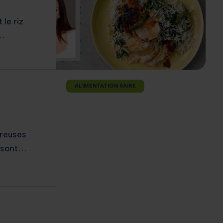
 le riz
es
e 2.
ALIMENTATION SAINE
ureuses
 sont
t
er.