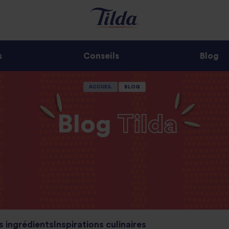
s
Conseils
Blog
ACCUEIL
BLOG
Blog
Tilda
s ingrédients
Inspirations culinaires