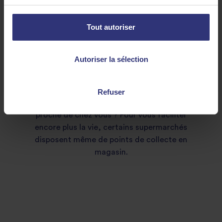
Donnez, même un peu
Tout autoriser
Une fois que vous avez créé un environnement
positif autour de vous, le moment est
maintenant venu de répandre toujours plus
Autoriser la sélection
d’amour et de donner, même un peu. Pourquoi
ne pas acheter quelques produits
supplémentaires lors de vos prochaines courses
Refuser
et de les donner à la banque alimentaire la plus
proche de chez vous ? Pour vous faciliter
encore plus la vie, certains supermarchés
disposent même de points de collecte en
magasin.