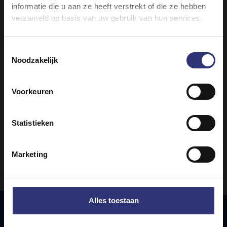
informatie die u aan ze heeft verstrekt of die ze hebben
Makkelijk
verzameld op basis van uw gebruik van hun services.
Balti met paneer,
Dal palak met verse
spinazie en rode ui
spinazie, rode peper
Toestemmingsselectie
en yoghurt muntsaus
Noodzakelijk
0 - 30 minuten
0 - 30 minuten
Makkelijk
Voorkeuren
Makkelijk
Statistieken
1
2
3
Marketing
Alles toestaan