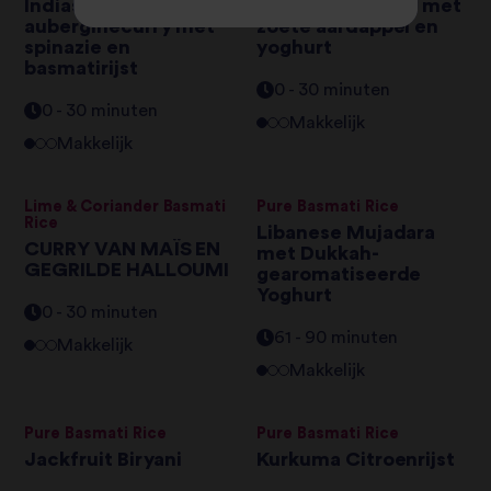
Indiase
Mung bean curry met
auberginecurry met
zoete aardappel en
spinazie en
yoghurt
basmatirijst
0 - 30 minuten
0 - 30 minuten
Makkelijk
Makkelijk
Lime & Coriander Basmati
Pure Basmati Rice
Rice
Libanese Mujadara
CURRY VAN MAÏS EN
met Dukkah-
GEGRILDE HALLOUMI
gearomatiseerde
Yoghurt
0 - 30 minuten
61 - 90 minuten
Makkelijk
Makkelijk
Pure Basmati Rice
Pure Basmati Rice
Jackfruit Biryani
Kurkuma Citroenrijst