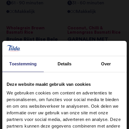
61 - 90 minuten
31 - 60 minuten
Makkelijk
Makkelijk
Wholegrain Brown
Coconut, Chilli &
Basmati Rice
Lemongrass Basmati Rice
Bruine Rijst Bise Bele
GARNALEN MET
Bath
RODE CURRY,
PAPRIKA EN
KOKOSMELK
31 - 60 minuten
Toestemming
Details
Over
Makkelijk
0 - 30 minuten
Makkelijk
Deze website maakt gebruik van cookies
Lime & Coriander Basmati
Pure Basmati Rice
We gebruiken cookies om content en advertenties te
Rice
CURRY MET KIP EN
personaliseren, om functies voor social media te bieden
GROENTECURRY MET
MANGO
en om ons websiteverkeer te analyseren. Ook delen we
BASMATI EN
informatie over uw gebruik van onze site met onze
KNAPPERIGE ZALM
0 - 30 minuten
partners voor social media, adverteren en analyse. Deze
Makkelijk
0 - 30 minuten
partners kunnen deze gegevens combineren met andere