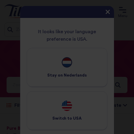
Menu
It looks like your language
preference is USA.
Jump
HOME
RECEPTEN
CURRY
to
content
Curry
Recepten
Stay on
Nederlands
Ideeën en inspiratie voor een wereld vol smaken
Sorteren op:
Filteren
Switch to
USA
Pure Basmati Rice
Pure Basmati Rice