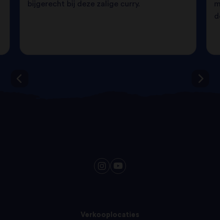
bijgerecht bij deze zalige curry.
m
d
Verkooplocaties