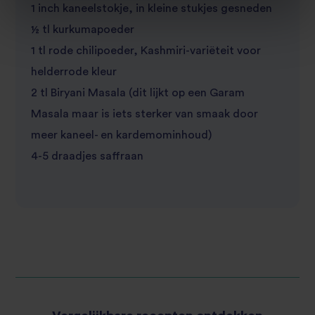
1 inch kaneelstokje, in kleine stukjes gesneden
½ tl kurkumapoeder
1 tl rode chilipoeder, Kashmiri-variëteit voor
helderrode kleur
2 tl Biryani Masala (dit lijkt op een Garam
Masala maar is iets sterker van smaak door
meer kaneel- en kardemominhoud)
4-5 draadjes saffraan