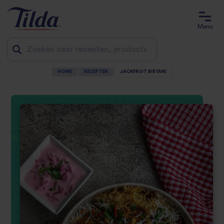
Menu
HOME
RECEPTEN
JACKFRUIT BIRYANI
Jump
to
content