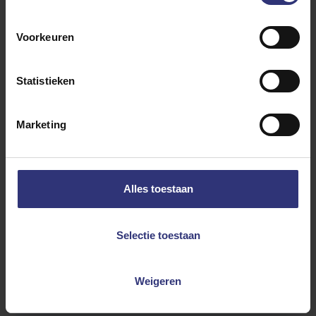
2 teentjes knoflook
1 inch gemberwortel
Voorkeuren
2 el volle Griekse yoghurt
3 el ghee
Statistieken
2 el olie
6 cashewnoten
Marketing
6 rozijnen
6 amandelen gehakt
Alles toestaan
Specerijen:
2 gedroogde laurierblaadjes
Selectie toestaan
4 peulen groene kardemom
2 peulen zwarte kardemom
Weigeren
4 kruidnagels
½ tl hele zwarte peperkorrels