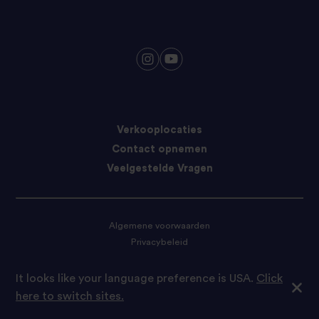
Verkooplocaties
Contact opnemen
Veelgestelde Vragen
Algemene voorwaarden
Privacybeleid
Cookie-voorkeuren
It looks like your language preference is USA.
Click
here to switch sites.
© 2024 Tilda Rice. Tilde Rice is onderdeel van Ebro Foods S.A.