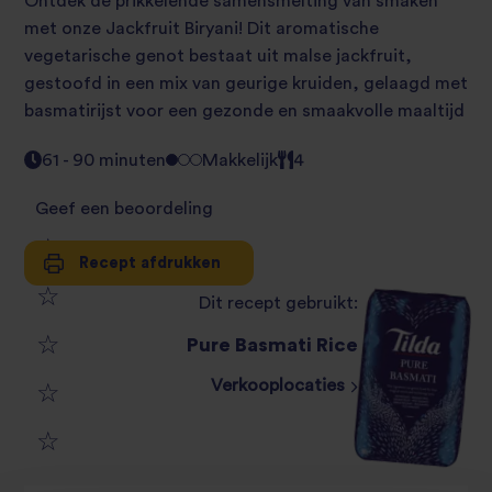
Ontdek de prikkelende samensmelting van smaken
met onze Jackfruit Biryani! Dit aromatische
vegetarische genot bestaat uit malse jackfruit,
gestoofd in een mix van geurige kruiden, gelaagd met
basmatirijst voor een gezonde en smaakvolle maaltijd
61 - 90 minuten
Makkelijk
4
Geef een beoordeling
Recept afdrukken
1
Dit recept gebruikt:
2
star
Pure Basmati Rice
3
star
review
Verkooplocaties
4
star
review
5
star
review