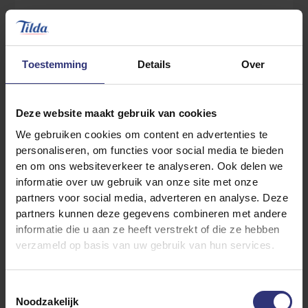
star
review
review
Toestemming
Details
Over
Bereidingswijze
Ingrediënten
Deze website maakt gebruik van cookies
We gebruiken cookies om content en advertenties te
2 kopjes Tilda Pure Basmati-rijst
personaliseren, om functies voor social media te bieden
en om ons websiteverkeer te analyseren. Ook delen we
2 grote rode uien, fijn gesneden
informatie over uw gebruik van onze site met onze
500 g rauwe groene jackfruit, in blokjes
partners voor social media, adverteren en analyse. Deze
gesneden (indien uit blik, goed afspoelen en
partners kunnen deze gegevens combineren met andere
informatie die u aan ze heeft verstrekt of die ze hebben
wassen)
verzameld op basis van uw gebruik van hun services.
3 middelgrote groene chilipepers
2 el gehakte verse korianderblaadjes
Toestemmingsselectie
1 el gehakte verse muntblaadjes
Noodzakelijk