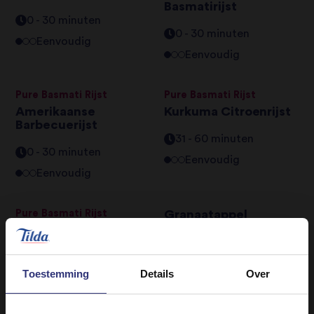
Basmatirijst
0 - 30 minuten
0 - 30 minuten
Eenvoudig
Eenvoudig
Pure Basmati Rijst
Pure Basmati Rijst
Amerikaanse
Kurkuma Citroenrijst
Barbecuerijst
31 - 60 minuten
0 - 30 minuten
Eenvoudig
Eenvoudig
Pure Basmati Rijst
Granaatappel
yoghurtdip Anardana
Libanese Mujadara
raita
met Dukkah-
Gearomatiseerde
0 - 30 minuten
Yoghurt
Toestemming
Details
Over
Eenvoudig
61 - 90 minuten