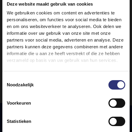
Eenvoudig
Deze website maakt gebruik van cookies
We gebruiken cookies om content en advertenties te
Pure Basmati Rijst
Pure Basmati Rijst
personaliseren, om functies voor social media te bieden
Kardemomrijst
JACKFRUIT BIRYANI
en om ons websiteverkeer te analyseren. Ook delen we
informatie over uw gebruik van onze site met onze
0 - 30 minuten
61 - 90 minuten
partners voor social media, adverteren en analyse. Deze
Eenvoudig
Eenvoudig
partners kunnen deze gegevens combineren met andere
informatie die u aan ze heeft verstrekt of die ze hebben
verzameld op basis van uw gebruik van hun services.
1
2
Toestemmingsselectie
Noodzakelijk
Voorkeuren
Statistieken
Uitgelichte
recepten