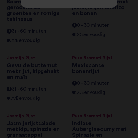
Basmatirijst met
Eenpansgerecht met
geroosterde
jasmijnrijst, chorizo
groenten en romige
en bonen
tahinsaus
0 - 30 minuten
31 - 60 minuten
Eenvoudig
Eenvoudig
Jasmijn Rijst
Pure Basmati Rijst
Gevulde butternut
Mexicaanse
met rijst, kipgehakt
bonenrijst
en maïs
0 - 30 minuten
31 - 60 minuten
Eenvoudig
Eenvoudig
Jasmijn Rijst
Pure Basmati Rijst
Jasmijnrijstsalade
Indiase
met kip, spinazie en
Auberginecurry met
granaatappel
Spinazie en