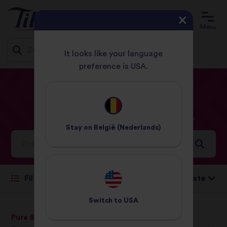
Menu
It looks like your language
preference is USA.
Jump
START
PRODUCTEN
DROGE RIJST
to
content
Droge
Rijst
Recepten
Stay on
België (Nederlands)
Ideeën en inspiratie voor een wereld vol smaken
Sorteren op:
Filteren
Switch to
USA
Pure Basmati Rijst
Jasmijn Rijst