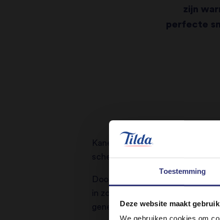
zijn wa
perfecte sm
Kaneel wordt gemaakt van de ge
scherpte is het een van de belang
Toestemming
Door een beetje gemalen kaneel t
in zowel hartige als zoete recep
Deze website maakt gebruik
genezende krachten.
We gebruiken cookies om cont