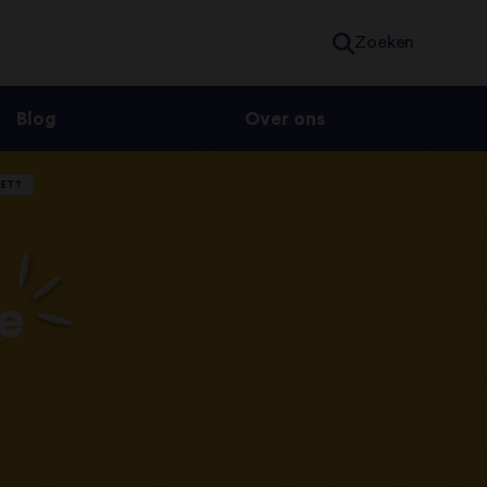
Zoeken
Blog
Over ons
HET?
e