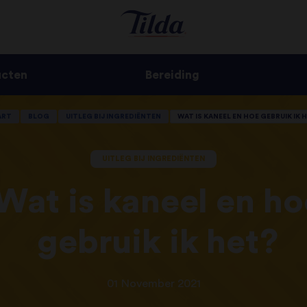
ucten
Bereiding
ART
BLOG
UITLEG BIJ INGREDIËNTEN
WAT IS KANEEL EN HOE GEBRUIK IK 
UITLEG BIJ INGREDIËNTEN
Wat is kaneel en ho
gebruik ik het?
01 November 2021