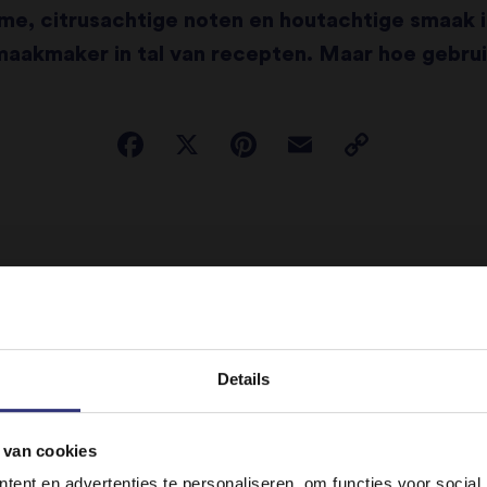
rme, citrusachtige noten en houtachtige smaak i
aakmaker in tal van recepten. Maar hoe gebrui
droogde bast van de cassiaboom. Met zijn warme, citru
rijkste specerijen in traditionele garam masala’s.
Details
oe te voegen aan veel curry-, biryani- en pilav-gerecht
ten. Daarnaast heeft kaneel naar verluidt allerlei gunsti
 van cookies
It looks like your language preference is USA.
ent en advertenties te personaliseren, om functies voor social