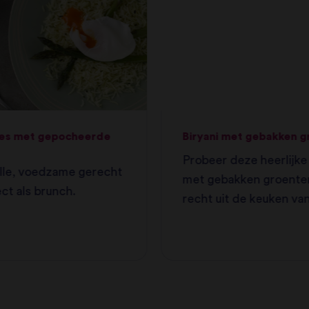
es met gepocheerde
Biryani met gebakken 
Probeer deze heerlijke 
elle, voedzame gerecht
met gebakken groente
ect als brunch.
recht uit de keuken van