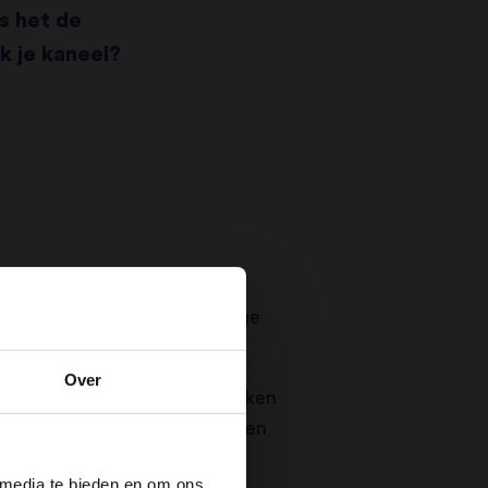
s het de
k je kaneel?
sachtige noten en houtachtige
Over
en versterk je de overige smaken
ge effecten op de gezondheid en
 media te bieden en om ons