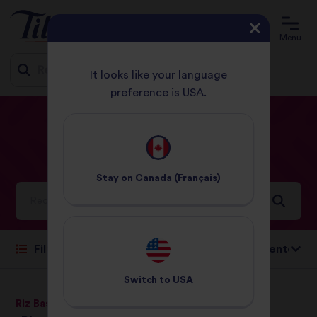
Menu
It looks like your language
preference is USA.
Jump
ACCUEIL
RECETTES
ITALIENNE
to
content
Italienne
Recettes
Stay on
Canada (Français)
Idées et inspirations pour un monde plein de saveurs
Trier par:
Filtre
Switch to
USA
Riz Basmati Pur
Riz Basmati Pur