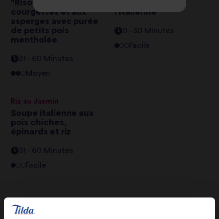
"Risotto" aux
Salade de riz à
courgettes et aux
l’italienne
asperges avec purée
de petits pois
0 - 30 Minutes
mentholée
Facile
31 - 60 Minutes
Moyen
Riz au Jasmin
Soupe italienne aux
pois chiches,
épinards et riz
31 - 60 Minutes
Facile