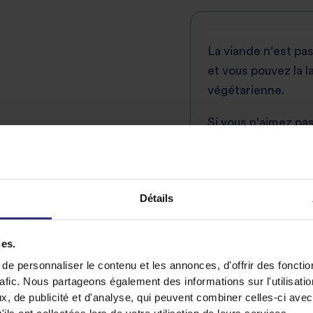
La viande n'est pa
et vous pouvez la l
végétarienne.
Si vous n'aimez pa
gochujang par de l
goût.
Il est préférable d'u
Détails
sera un peu plus fe
kimchi.
ies.
e personnaliser le contenu et les annonces, d'offrir des fonctio
rafic. Nous partageons également des informations sur l'utilisati
, de publicité et d'analyse, qui peuvent combiner celles-ci avec
Partager cette recett