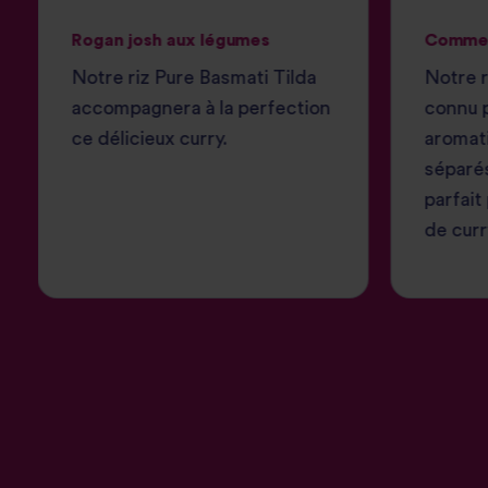
Rogan josh aux légumes
Comment
Notre riz Pure Basmati Tilda
Notre r
accompagnera à la perfection
connu p
ce délicieux curry.
aromati
séparé
parfait
de curr