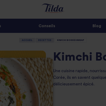
s
Conseils
Blog
ACCUEIL
RECETTES
KIMCHI BOKKEUMBAP
Kimchi 
Une cuisine rapide, nourriss
Corée, ils en savent quelq
délicieusement épicé.