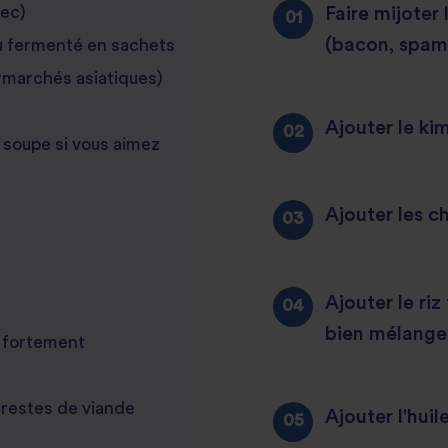
Faire mijoter 
sec)
(bacon, spam
u fermenté en sachets
rmarchés asiatiques)
Ajouter le ki
à soupe si vous aimez
Ajouter les c
Ajouter le riz
bien mélanger.
s fortement
restes de viande
Ajouter l'hui