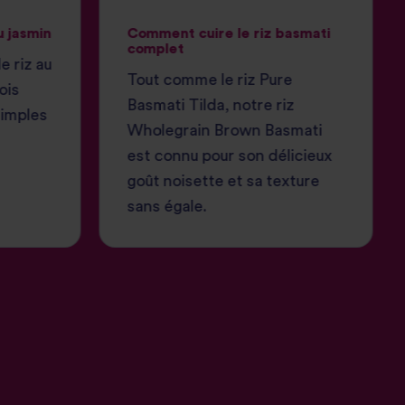
u jasmin
Comment cuire le riz basmati
complet
e riz au
Tout comme le riz Pure
ois
Basmati Tilda, notre riz
simples
Wholegrain Brown Basmati
est connu pour son délicieux
goût noisette et sa texture
sans égale.