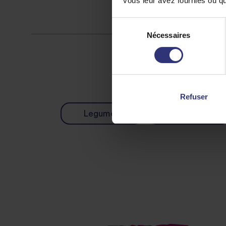
vous leur avez fournies ou qu'
Sélection
Nécessaires
du
consentement
Refuser
Legumes
Poulet