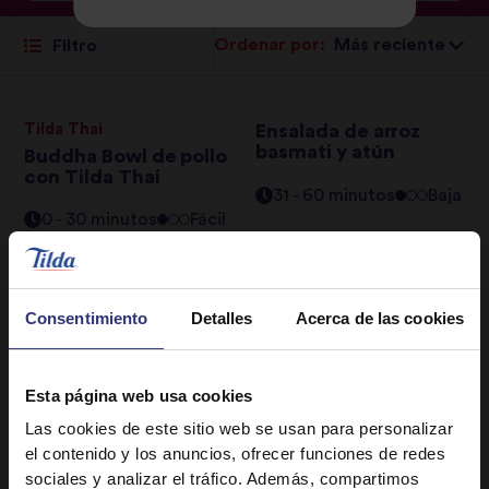
Ordenar por:
Filtro
Tilda Thai
Ensalada de arroz
basmati y atún
Buddha Bowl de pollo
con Tilda Thai
31 - 60 minutos
Baja
0 - 30 minutos
Fácil
Ensalada italiana de
arroz
Consentimiento
Detalles
Acerca de las cookies
31 - 60 minutos
Baja
Esta página web usa cookies
Las cookies de este sitio web se usan para personalizar
el contenido y los anuncios, ofrecer funciones de redes
sociales y analizar el tráfico. Además, compartimos