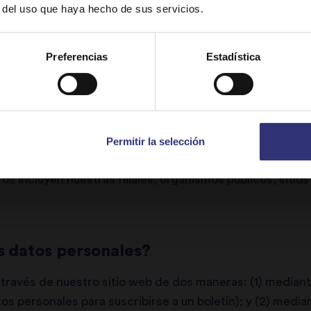
r del uso que haya hecho de sus servicios.
Stay on
España
Switch to
USA
les de otra persona, usted será el responsable de garan
Preferencias
Estadística
tenida en la presente Declaración de privacidad y de qu
us datos personales con Tilda.
as de datos personales anteriormente mencionadas dir
información para suscribirse a un boletín de noticias o 
Permitir la selección
oro) o indirectamente a través de terceros (por ejemplo, 
os incluyen nuestras filiales, organismos públicos, sitio
 datos personales?
través de nuestro sitio web de dos maneras: (1) mediant
s personales para suscribirse a un boletín); y (2) medi