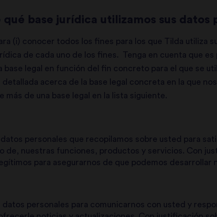
 qué base jurídica utilizamos sus datos
a (i) conocer todos los fines para los que Tilda utiliza s
urídica de cada uno de los fines. Tenga en cuenta que e
base legal en función del fin concreto para el que se ut
 detallada acerca de la base legal concreta en la que n
más de una base legal en la lista siguiente.
 datos personales que recopilamos sobre usted para sati
uso de, nuestras funciones, productos y servicios.
Con jus
legítimos para asegurarnos de que podemos desarrollar n
s datos personales para comunicarnos con usted y respo
frecerle noticias y actualizaciones.
Con justificación so