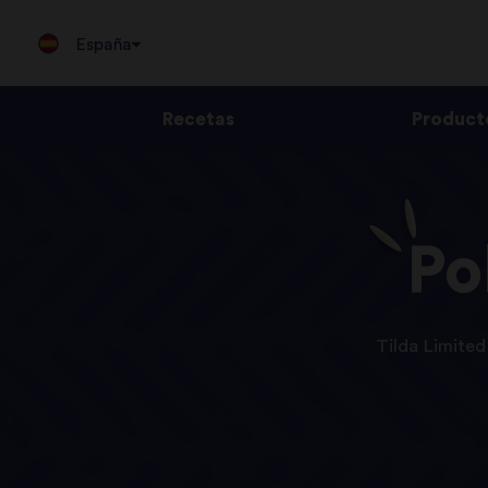
España
Recetas
Product
Jump
to
content
Po
Tilda Limited