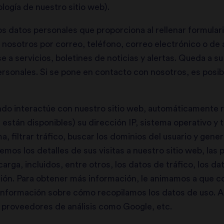
ología de nuestro sitio web).
os datos personales que proporciona al rellenar formular
osotros por correo, teléfono, correo electrónico o de a
 a servicios, boletines de noticias y alertas. Queda a su
rsonales. Si se pone en contacto con nosotros, es posi
do interactúe con nuestro sitio web, automáticamente 
si están disponibles) su dirección IP, sistema operativo y 
a, filtrar tráfico, buscar los dominios del usuario y gene
mos los detalles de sus visitas a nuestro sitio web, las p
rga, incluidos, entre otros, los datos de tráfico, los da
ión. Para obtener más información, le animamos a que co
nformación sobre cómo recopilamos los datos de uso. A
 proveedores de análisis como Google, etc.