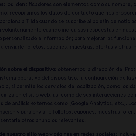
es
:
los identificadores son elementos como su nombre, c
smo, recopilamos los datos de contacto que nos propor
orciona a Tilda cuando se suscribe al boletín de noticias
 voluntariamente cuando indica sus respuestas en nuest
o personalizado e información; para mejorar las funcion
ara enviarle folletos, cupones, muestras, ofertas y otras
ón sobre el dispositivo
: obtenemos la dirección del Proto
sistema operativo del dispositivo, la configuración de la z
lo, si permite los servicios de localización, como los d
realiza en el sitio web, así como de sus interacciones c
s de análisis externos como [Google Analytics, etc.]. Lo
ación y para enviarle folletos, cupones, muestras, ofer
esentarle otros anuncios relevantes.
de nuestro sitio web y páginas en redes sociales
:
incluye