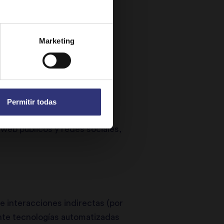
tizar que dicha persona sea
Marketing
e le haya dado su
ectamente de usted (por
cuando se registrar para
Permitir todas
a través de la tecnología de
s web públicos y redes sociales,
e interacciones indirectas (por
ante tecnologías automatizadas