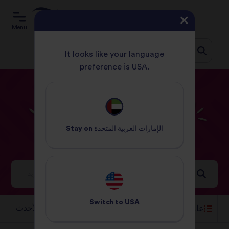
Menu
It looks like your language
preference is USA.
Jum
الصفحة الرئيسية
الوصفات
من 91 إلى 120 دقيقة
t
conten
من
91
إلى
120
دقيقة
الإمارات العربية المتحدة
Stay on
الوصفات
أفكار ملهمة لعالم مفعم بالنكهات
Switch to
USA
الفرز حسب:
عامل التصفية