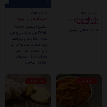
07 أبريل 2021
07 أبريل 2021
ما هو الينسون النجمى
أهمية استخدام الكينوا
وكيف أستخدمه؟
الكينوا (وتنطق Keen-
نجمة بثماني رؤوس
Wah) هي بذرة تزرع في
بلدان، مثل بيرو وبوليفيا،
وقد صارت طعامًا خارقًا
ذائع الصيت على نحو
متزايد خلال السنوات
القليلة الماضية.
دليل المكونات
دليل المكونات