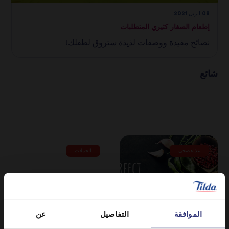
08 أبريل 2021
إطعام الصغار كثيري المتطلبات
نصائح مفيدة ووصفات لذيذة ستروق لطفلك!
شائع
غذاء صحي
الحملات
الموافقة
التفاصيل
عن