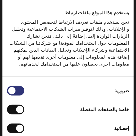
10 أبريل 2021
10 أبريل 2021
هل يمكن أن يكون الكاري
مهمتنا
يستخدم هذا الموقع ملفات ارتباط
صحيًا؟
من سفوح جبال
نحن نستخدم ملفات تعريف الارتباط لتخصيص المحتوى
لقد قمنا بتجميع بعض
الهيمالايا، إلى بدايات
والإعلانات، وذلك لتوفير ميزات الشبكات الاجتماعية وتحليل
الوصفات البديلة اللذيذة
متواضعة في المملكة
الزيارات الواردة إلينا. إضافةً إلى ذلك، فنحن نشارك
لتجربتها، ويمكن تحضيرها
المعلومات حول استخدامك لموقعنا مع شركائنا من الشبكات
المتحدة، إلى 50 عامًا لا
بالسرعة التي يستغرقها
الاجتماعية وشركاء الإعلانات وتحليل البيانات الذين يمكنهم
تصدق مليئة بالإبداع
وصول المنتج.
إضافة هذه المعلومات إلى معلومات أخرى تقدمها لهم أو
والمشاركة والالتزام
معلومات أخرى يحصلون عليها من استخدامك لخدماتهم.
بجلب أجود أنواع الأرز.
اختيار
ضرورية
غذاء صحي
للعائلة
الموافقة
خاصة بالصفحات المفضلة
إحصائية