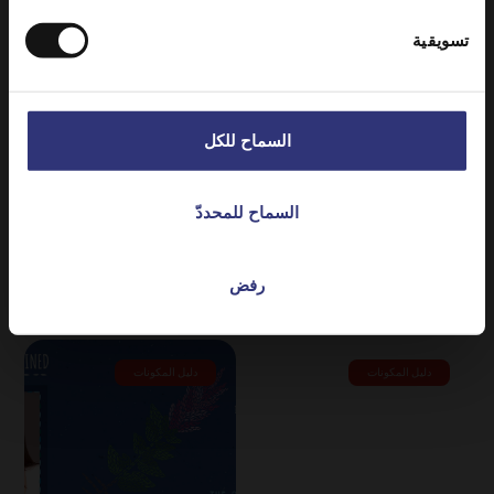
09 أبريل 2021
08 أبريل 2021
تسويقية
لماذا البقوليات مفيدة لك،
إطعام الصغار كثيري
للدكتورة سارة شنكر
المتطلبات
يتم تناول البقوليات
نصائح مفيدة ووصفات
(الفاصوليا والبازلاء
لذيذة ستروق لطفلك!
السماح للكل
والعدس) في جميع أنحاء
العالم منذ ما لا يقل عن
10000 عام، وذلك بفضل
السماح للمحددّ
كونها اقتصادية ومغذية،
تزداد معدلات نموها
رفض
واستهلاكها.
دليل المكونات
دليل المكونات