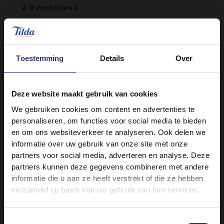
2 tl venkelzaad
3 tl korianderpoeder
1/2 tl chilipoeder
2 tl kurkumapoeder
Toestemming
Details
Over
½ tl zout
5 el plantaardige olie
Deze website maakt gebruik van cookies
3 rode uien, fijngesnipperd
We gebruiken cookies om content en advertenties te
4 tenen knoflook, fijngehakt
personaliseren, om functies voor social media te bieden
2 tl geraspte verse gember
en om ons websiteverkeer te analyseren. Ook delen we
6 verse kerrieblaadjes
informatie over uw gebruik van onze site met onze
partners voor social media, adverteren en analyse. Deze
8 tomaten, in kleine blokjes
partners kunnen deze gegevens combineren met andere
500 g kippendijfilet zonder bot (vel verwijderd)
informatie die u aan ze heeft verstrekt of die ze hebben
200 ml water of kippenbouillon
verzameld op basis van uw gebruik van hun services.
1 klein bosje verse koriander, fijngehakt
Een scheutje citroensap
Toestemmingsselectie