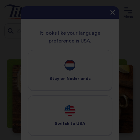
Menu
It looks like your language
preference is USA.
HOME
RECEPTEN
PERFECTE KIPCURRY
Jump
to
content
Stay on
Nederlands
Switch to
USA