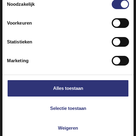
Noodzakelijk
1 groene peper, fijngehakt (optioneel voor als je
van pittig houdt!)
Voorkeuren
Statistieken
Marketing
Vergelijkbare recepten ontdekken
Alles toestaan
Selectie toestaan
Kip
Avondeten
Indiaas
Curry
Weigeren