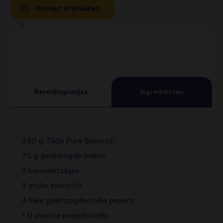
Recept afdrukken
1
2
star
3
star
review
4
star
review
Bereidingswijze
Ingrediënten
5
star
review
star
review
240 g Tilda Pure Basmati
review
75 g gedroogde kokos
2 kaneelstokjes
2 stuks steranijs
3 hele gedroogde rode pepers
1 tl zwarte peperkorrels