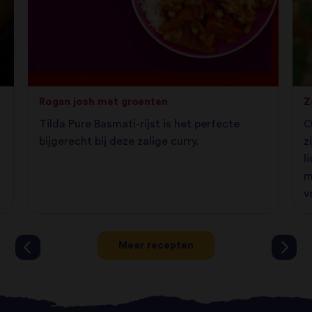
Rogan josh met groenten
Z
Tilda Pure Basmati-rijst is het perfecte
O
bijgerecht bij deze zalige curry.
z
l
m
v
Meer recepten