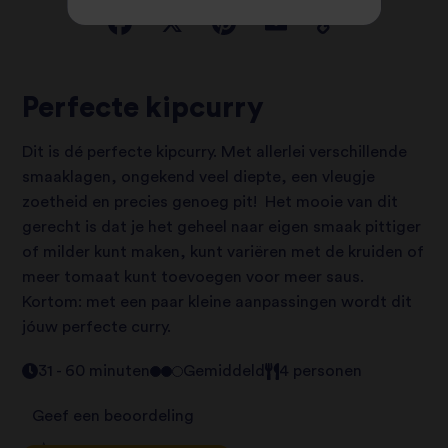
Perfecte kipcurry
Dit is dé perfecte kipcurry. Met allerlei verschillende
smaaklagen, ongekend veel diepte, een vleugje
zoetheid en precies genoeg pit! Het mooie van dit
gerecht is dat je het geheel naar eigen smaak pittiger
of milder kunt maken, kunt variëren met de kruiden of
meer tomaat kunt toevoegen voor meer saus.
Kortom: met een paar kleine aanpassingen wordt dit
jóuw perfecte curry.
31 - 60 minuten
Gemiddeld
4 personen
Geef een beoordeling