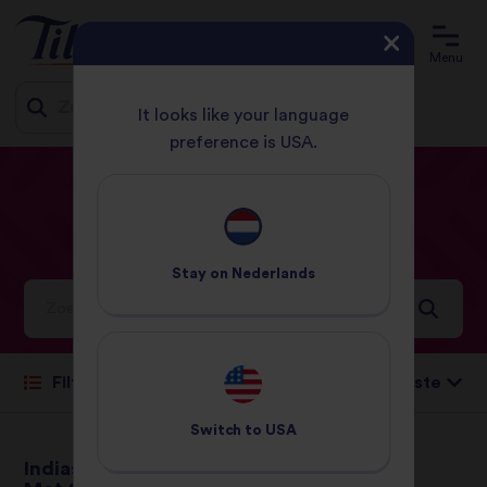
Menu
It looks like your language
preference is USA.
Jump
HOME
RECEPTEN
ONTBIJT
to
content
Ontbijt
Recepten
Stay on
Nederlands
Ideeën en inspiratie voor een wereld vol smaken
Sorteren op:
Filteren
Switch to
USA
Indiase Rijstpudding
Rijstepap