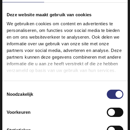
Deze website maakt gebruik van cookies
Kleuren overal
We gebruiken cookies om content en advertenties te
personaliseren, om functies voor social media te bieden
De volgende dag, wanneer het vuur gedoofd is,
en om ons websiteverkeer te analyseren. Ook delen we
begint het echte Holifeest. Dit gaat gepaard met een
informatie over uw gebruik van onze site met onze
kleurrijk ritueel: iedereen mag elkaar dan onder
partners voor social media, adverteren en analyse. Deze
strooien met gekleurd poeder. Een supervrolijk
partners kunnen deze gegevens combineren met andere
aanzien! Omdat iedereen gekleurd is door het poeder,
informatie die u aan ze heeft verstrekt of die ze hebben
verdwijnen de verschillen tussen religie of afkomst.
verzameld op basis van uw gebruik van hun services.
De grenzen tussen sociale lagen, jong en oud, rijk of
arm, vallen weg. Het strooien met kleurpoeder moet
Toestemmingsselectie
tijdens het Holifeest dus vooral voor vreugde en
Noodzakelijk
plezier zorgen en mensen tot elkaar brengen.
Geïnspireerd door het Holifeest zijn ook in het
Westen verschillende kleurfestivals ontstaan, denk
Voorkeuren
aan The Color Run of het Mumbai Festival.