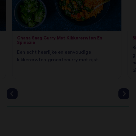
Chana Saag Curry Met Kikkererwten En
B
Spinazie
B
Een echt heerlijke en eenvoudige
g
kikkererwten-groentecurry met rijst.
b
b