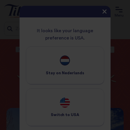
Menu
It looks like your language
preference is USA.
Jump
HOME
BLOG
CAMPAGNES
ALLES OVER HET HOLIFEEST
to
content
CAMPAGNES
Stay on
Nederlands
Alles over het Holifeest
14 Maart 2022
Switch to
USA