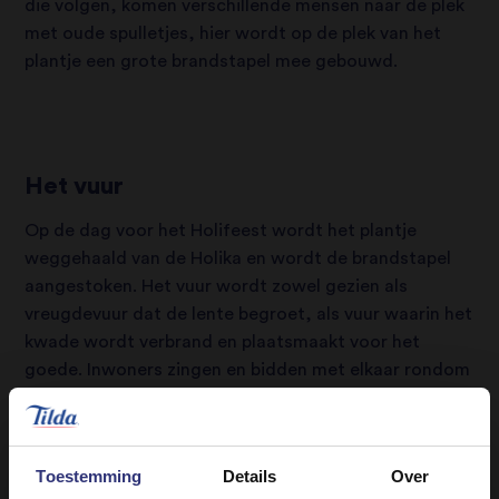
die volgen, komen verschillende mensen naar de plek
met oude spulletjes, hier wordt op de plek van het
plantje een grote brandstapel mee gebouwd.
Het vuur
Op de dag voor het Holifeest wordt het plantje
weggehaald van de Holika en wordt de brandstapel
aangestoken. Het vuur wordt zowel gezien als
vreugdevuur dat de lente begroet, als vuur waarin het
kwade wordt verbrand en plaatsmaakt voor het
goede. Inwoners zingen en bidden met elkaar rondom
het vuur. Ook wordt er rijst in het vuur gegooid. Dit
symboliseert het afstand doen van slechte daden en
gedachten zodat er plaats is voor het goede.
Toestemming
Details
Over