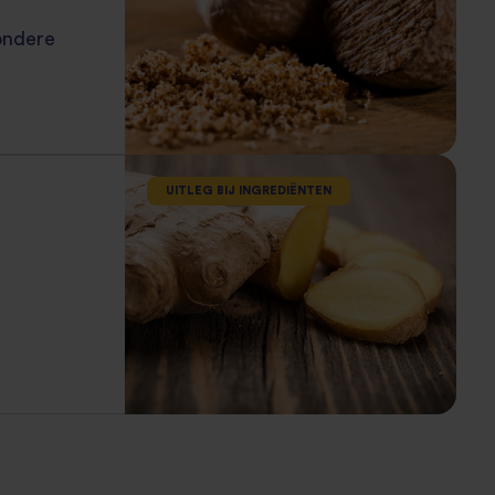
zondere
UITLEG BIJ INGREDIËNTEN