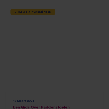
UITLEG BIJ INGREDIËNTEN
19 Maart 2024
Een Gids Over Paddenstoelen