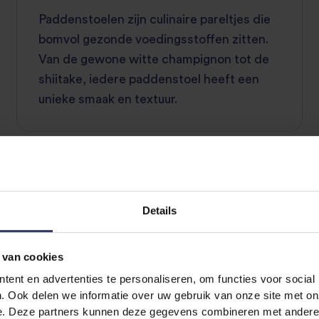
Paddenstoelen zijn culinaire pareltjes die
bomvol gezonde voedingsstoffen zitten.
Van de gewone witte champignon tot de
shiitake, iedere paddenstoel heeft een
unieke smaak en textuur.
UITLEG BIJ INGREDIËNTEN
Details
 van cookies
ent en advertenties te personaliseren, om functies voor social
. Ook delen we informatie over uw gebruik van onze site met on
e. Deze partners kunnen deze gegevens combineren met andere i