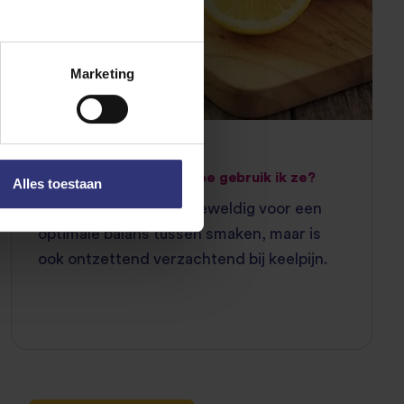
Marketing
07 November 2021
Wat zijn citroenen en hoe gebruik ik ze?
Alles toestaan
Citroen is niet alleen geweldig voor een
optimale balans tussen smaken, maar is
ook ontzettend verzachtend bij keelpijn.