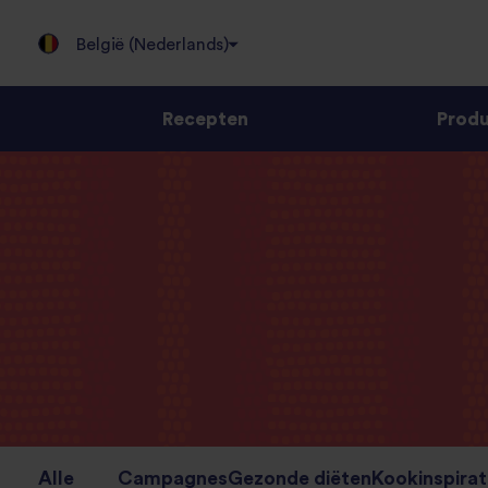
België (Nederlands)
Recepten
Prod
Jump
to
content
Alle
Campagnes
Gezonde diëten
Kookinspirat