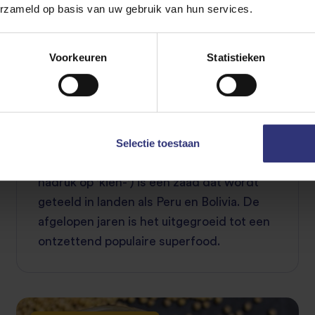
erzameld op basis van uw gebruik van hun services.
Voorkeuren
Statistieken
19 November 2021
Alles over quinoa
Selectie toestaan
Quinoa (spreek uit als 'kienwah', met de
nadruk op 'kien-') is een zaad dat wordt
geteeld in landen als Peru en Bolivia. De
afgelopen jaren is het uitgegroeid tot een
ontzettend populaire superfood.