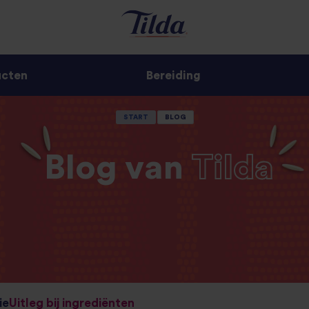
ucten
Bereiding
START
BLOG
Blog van
Tilda
ie
Uitleg bij ingrediënten