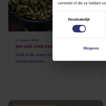
verstrekt of die ze hebben v
Toestemmingsselectie
Noodzakelijk
21 Januari 2022
EEN GIDS OVER KARDEMOM
Weigeren
Duik in de zoete en kruidige complexiteit
van kardemom.