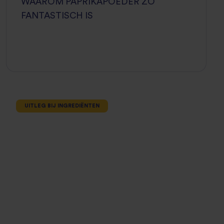
WAAROM PAPRIKAPOEDER ZO
FANTASTISCH IS
UITLEG BIJ INGREDIËNTEN