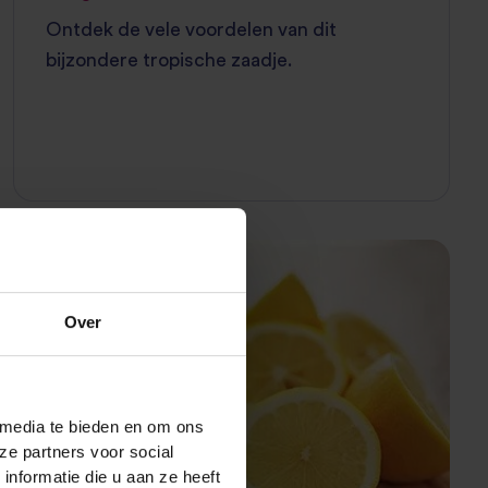
Ontdek de vele voordelen van dit
bijzondere tropische zaadje.
UITLEG BIJ INGREDIËNTEN
Over
 media te bieden en om ons
ze partners voor social
nformatie die u aan ze heeft