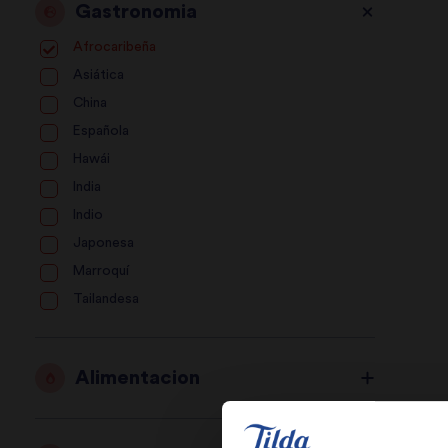
Gastronomia
Afrocaribeña
Asiática
China
Española
Hawái
India
Indio
Japonesa
Marroquí
Tailandesa
Alimentacion