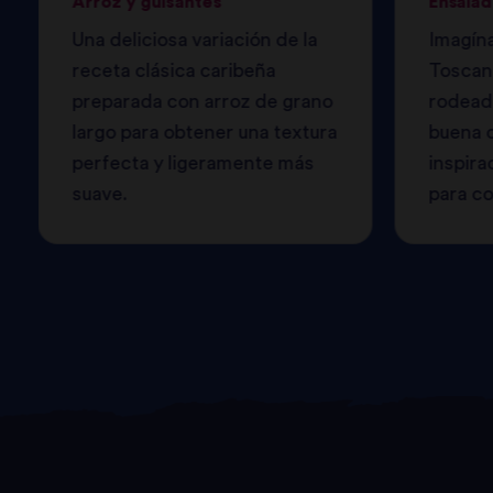
Arroz y guisantes
Ensalad
Una deliciosa variación de la
Imagína
receta clásica caribeña
Toscana
preparada con arroz de grano
rodead
largo para obtener una textura
buena 
perfecta y ligeramente más
inspira
suave.
para co