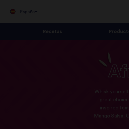
España
Recetas
Product
Jump
to
content
Af
Whisk yourself
great choice
inspired fea
Mango Salsa,
C