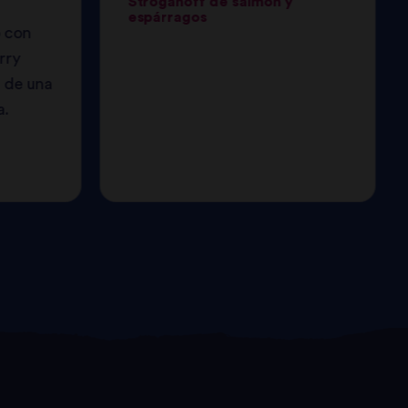
Stroganoff de salmón y
espárragos
o con
rry
r de una
a.