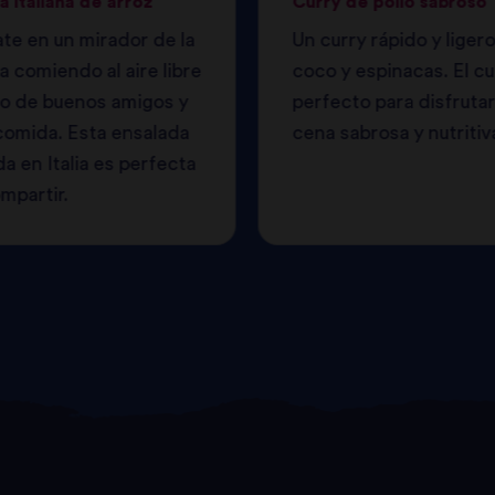
a italiana de arroz
Curry de pollo sabroso
te en un mirador de la
Un curry rápido y liger
 comiendo al aire libre
coco y espinacas. El cu
o de buenos amigos y
perfecto para disfruta
comida. Esta ensalada
cena sabrosa y nutritiv
da en Italia es perfecta
mpartir.