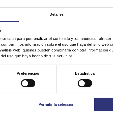
Detalles
s
It looks like your language preference is USA.
b se usan para personalizar el contenido y los anuncios, ofrecer
s, compartimos información sobre el uso que haga del sitio web 
 análisis web, quienes pueden combinarla con otra información q
r del uso que haya hecho de sus servicios.
Stay on
España
Switch to
USA
Preferencias
Estadística
Permitir la selección