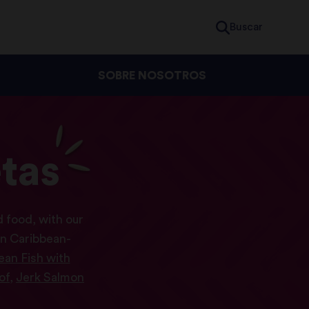
Buscar
SOBRE NOSOTROS
tas
 food, with our
wn Caribbean-
ean Fish with
of
,
Jerk Salmon