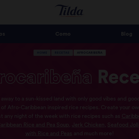
os
Como
Blog
HOME
RECETAS
AFROCARIBEÑA
rocaribeña
Rece
 away to a sun-kissed land with only good vibes and good
 of Afro-Caribbean inspired rice recipes. Create your o
st any night of the week with rice recipes such as
Caribb
aribbean Rice and Pea Soup
,
Jerk Chicken
,
Seafood Joll
with Rice and Peas
and much more!