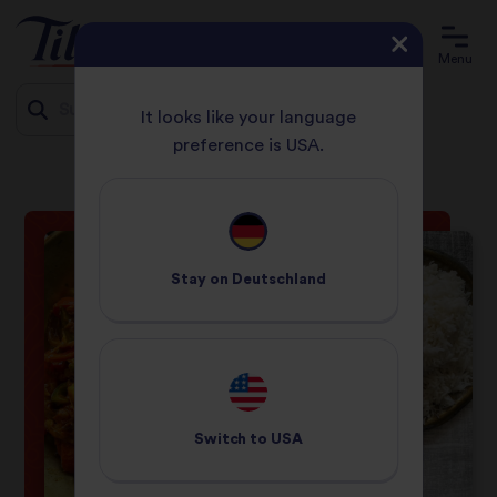
Menu
It looks like your language
preference is USA.
STARTSEITE
REZEPTE
JALFREZI MIT PANEER-KÄSE
Jump
to
content
Stay on
Deutschland
Switch to
USA