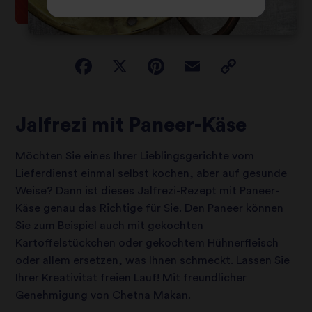
Jalfrezi mit Paneer-Käse
Möchten Sie eines Ihrer Lieblingsgerichte vom
Lieferdienst einmal selbst kochen, aber auf gesunde
Weise? Dann ist dieses Jalfrezi-Rezept mit Paneer-
Käse genau das Richtige für Sie. Den Paneer können
Sie zum Beispiel auch mit gekochten
Kartoffelstückchen oder gekochtem Hühnerfleisch
oder allem ersetzen, was Ihnen schmeckt. Lassen Sie
Ihrer Kreativität freien Lauf! Mit freundlicher
Genehmigung von Chetna Makan.