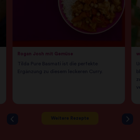
Rogan Josh mit Gemüse
w
Tilda Pure Basmati ist die perfekte
U
Ergänzung zu diesem leckeren Curry.
b
z
v
Weitere Rezepte