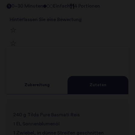
0–30 Minuten
Einfach
4 Portionen
Hinterlassen Sie eine Bewertung
1
2
star
3
star
review
4
star
review
Zubereitung
Zutaten
5
star
review
star
review
240 g Tilda Pure Basmati Reis
review
1 EL Sonnenblumenöl
1 Zwiebel, in dünne Streifen geschnitten