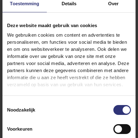
4 rode uien, gesnipperd
Toestemming
Details
Over
2 teentjes knoflook, geperst
200 ml water
Deze website maakt gebruik van cookies
2 tl kerriepoeder
We gebruiken cookies om content en advertenties te
2 tl gemalen komijnzaad
personaliseren, om functies voor social media te bieden
chilivlokken, naar smaak
en om ons websiteverkeer te analyseren. Ook delen we
informatie over uw gebruik van onze site met onze
koriander, om te garneren
partners voor social media, adverteren en analyse. Deze
partners kunnen deze gegevens combineren met andere
informatie die u aan ze heeft verstrekt of die ze hebben
verzameld op basis van uw gebruik van hun services.
Toestemmingsselectie
Noodzakelijk
Vergelijkbare recepten ontdekken
Voorkeuren