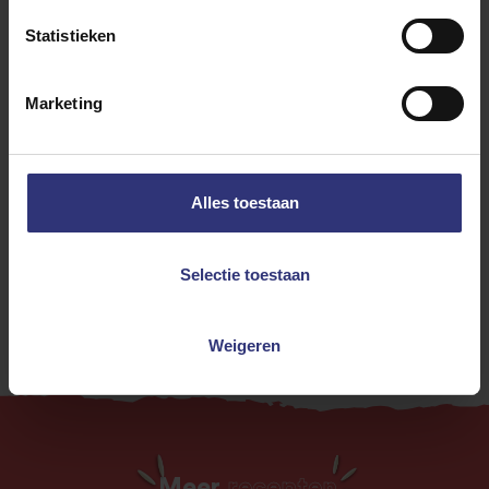
Statistieken
Bonen of peulvruchten
Marketing
Groenten
Avondeten
Curry
31 - 60 minuten
Alles toestaan
Makkelijk
Vegan
Vegetarisch
Selectie toestaan
Weigeren
Meer
recepten