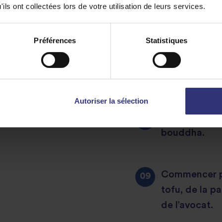
ils ont collectées lors de votre utilisation de leurs services.
Préparer la s
Préférences
Statistiques
ingrédients d
bol jusqu’à ce
sauce est un 
Autoriser la sélection
Il est mainte
bouddha.
Commencer pa
tofu, de la p
de l’avocat.