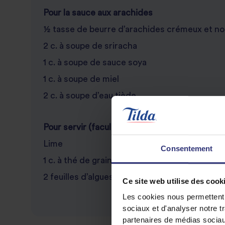
Pour la sauce aux arachides
½ tasse de beurre d’arachides crémeux et no
2 c. à soupe de sriracha
1 c. à soupe de sauce soya
1 c. à soupe de miel
2 c. à soupe d’eau tiède
Pour servir (facultatif)
Lime
Consentement
1 c. à thé de graines de sésame noir
2 feuilles d’algues, tranchées
Ce site web utilise des cook
Les cookies nous permettent d
sociaux et d'analyser notre t
partenaires de médias sociaux