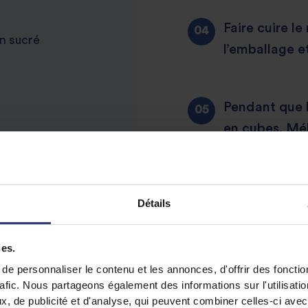
Faire cuire le
n sucré
l’emballage et
Pendant que l
en cubes. Mél
soupe d’huile 
plaque de cui
Détails
Cuire pendant
ies.
le tofu sur l
e personnaliser le contenu et les annonces, d'offrir des fonctio
minutes suppl
rafic. Nous partageons également des informations sur l'utilisati
la mettre de 
, de publicité et d'analyse, qui peuvent combiner celles-ci avec