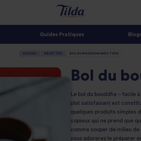
Guides Pratiques
Blog
ACCUEIL
RECETTES
BOL DU BOUDDHA AVEC TOFU
Bol du b
Le bol du bouddha – facile à
plat satisfaisant est consti
quelques produits simples du
copieux qui ne prend que que
comme souper de milieu de 
vous adorerez le préparer e