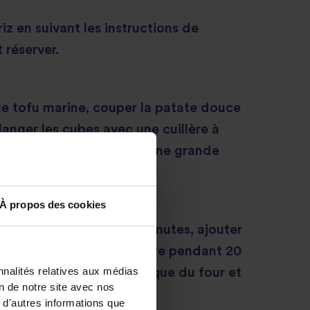
 riz en suivant les instructions de
 réserver.
e tofu marine, couper la patate douce
anger les cubes avec une cuillère à
d’olive et les placer sur une grande
sson.
À propos des cookies
 10 minutes. Après 10 minutes, ajouter
a même plaque et faire cuire pendant 20
nnalités relatives aux médias
émentaires. Sortir la plaque du four et
on de notre site avec nos
côté.
 d'autres informations que