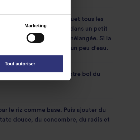
auce en mélangeant au fouet tous les
Marketing
e la sauce aux arachides dans un petit
 qu’elle soit lisse et bien mélangée. Si la
peu trop épaisse, ajouter un peu d’eau.
Tout autoriser
nant temps d’assembler votre bol du
r le riz comme base. Puis ajouter du
atate douce, du concombre, du radis et