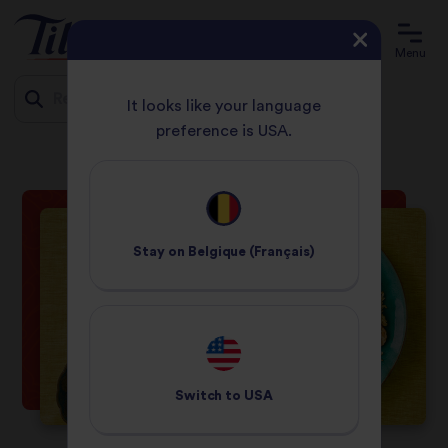
Menu
It looks like your language
preference is USA.
ACCUEIL
RECETTES
RIZ PILAF ÉPICÉ
Jump
to
content
Stay on
Belgique (Français)
Switch to
USA