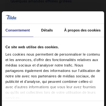
Quelques amandes effilées grillées
Consentement
Détails
À propos des cookies
Ce site web utilise des cookies.
Les cookies nous permettent de personnaliser le contenu
Découvrez des recettes similaires
et les annonces, d'offrir des fonctionnalités relatives aux
médias sociaux et d'analyser notre trafic. Nous
partageons également des informations sur l'utilisation de
Agneau
Legumes
notre site avec nos partenaires de médias sociaux, de
publicité et d'analyse, qui peuvent combiner celles-ci
Piment
Repas du midi
avec d'autres informations que vous leur avez fournies
ou qu'ils ont collectées lors de votre utilisation de leurs
services.
Repas du soir
Indienne