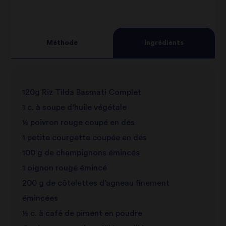
3
star
review
4
star
review
Méthode
Ingrédients
5
star
review
star
review
120g Riz Tilda Basmati Complet
review
1 c. à soupe d’huile végétale
½ poivron rouge coupé en dés
1 petite courgette coupée en dés
100 g de champignons émincés
1 oignon rouge émincé
200 g de côtelettes d’agneau finement
émincées
½ c. à café de piment en poudre