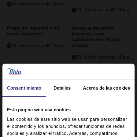
31 - 60 minutos
Baja
31 - 60 minutos
Baja
Poke de salmón con
Arroz arómatico
arroz basmati
Basmati con
cardamomo 'Pulao
arasta'
31 - 60 minutos
Baja
31 - 60 minutos
Baja
Buñuelos de arroz
Nigiri Moriawase
Basmati `koftas
(variado) 16 piezas
vegetarianas´
Consentimiento
Detalles
Acerca de las cookies
31 - 60 minutos
Baja
31 - 60 minutos
Baja
Esta página web usa cookies
Arroz Thai con
Arroz frito con pollo
Las cookies de este sitio web se usan para personalizar
langostinos `Gaeng
estilo tailandés `Khao
el contenido y los anuncios, ofrecer funciones de redes
kung´
pad pla kap pla-muk´
sociales y analizar el tráfico. Además, compartimos