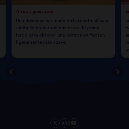
Arroz y guisantes
E
Una deliciosa variación de la receta clásica
I
caribeña preparada con arroz de grano
c
largo para obtener una textura perfecta y
a
ligeramente más suave.
i
c