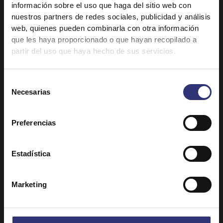
información sobre el uso que haga del sitio web con
31 - 60 minutos
Baja
31 - 60 minutos
Baja
nuestros partners de redes sociales, publicidad y análisis
web, quienes pueden combinarla con otra información
Pollo al curry de
Estofado de verduras
que les haya proporcionado o que hayan recopilado a
Madrás con arroz
con arroz Basmati
partir del uso que haya hecho de sus servicios.
Basmati y coco
31 - 60 minutos
Baja
31 - 60 minutos
Baja
Selección
Necesarias
de
Arroz thai con cerdo
Niguiri de pepino y
consentimiento
cebolla frita
31 - 60 minutos
Baja
Preferencias
31 - 60 minutos
Baja
Estadística
1
2
3
4
5
Marketing