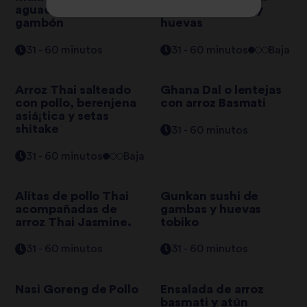
aguacate, pepino y
curry, aguacate y
gambón
huevas
31 - 60 minutos
31 - 60 minutos
Baja
Arroz Thai salteado
Ghana Dal o lentejas
con pollo, berenjena
con arroz Basmati
asiá¡tica y setas
shitake
31 - 60 minutos
31 - 60 minutos
Baja
Alitas de pollo Thai
Gunkan sushi de
acompañadas de
gambas y huevas
arroz Thai Jasmine.
tobiko
31 - 60 minutos
31 - 60 minutos
Nasi Goreng de Pollo
Ensalada de arroz
basmati y atún