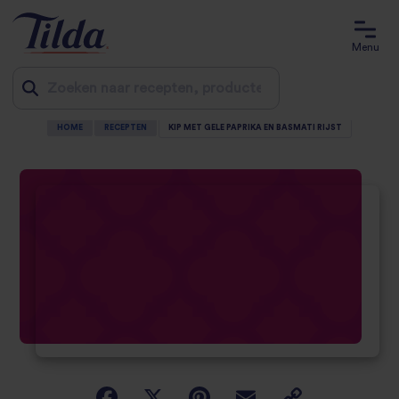
Menu
HOME
RECEPTEN
KIP MET GELE PAPRIKA EN BASMATI RIJST
Jump
to
content