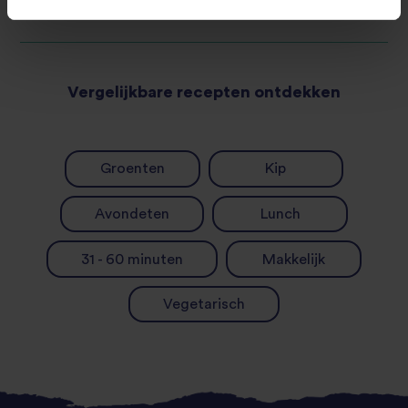
Vergelijkbare recepten ontdekken
Groenten
Kip
Avondeten
Lunch
31 - 60 minuten
Makkelijk
Vegetarisch