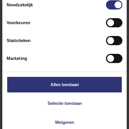
Noodzakelijk
voor de marinade
Voorkeuren
3 teentjes knoflook, in dunne plakjes
2 (gedroogde) rode chilipepers, in de lengte
Statistieken
gehalveerd
2 steranijs
Marketing
1 sinaasappel, het sap
2 el sojasaus
1 el maïzena
2 tl sesamolie
Alles toestaan
½ tl rijstazijn
Selectie toestaan
Weigeren