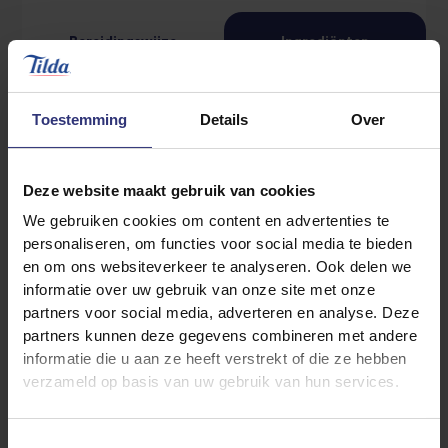
Bereidingswijze
Ingrediënten
Toestemming
Details
Over
300 g
Tilda Pure Original Basmati
2 gele paprika’s, in reepjes
Deze website maakt gebruik van cookies
2 bosuien, in schuine plakjes
We gebruiken cookies om content en advertenties te
1 sinaasappel, in gehalveerde schijfjes
personaliseren, om functies voor social media te bieden
390 g kippendijfilet, in blokjes
en om ons websiteverkeer te analyseren. Ook delen we
informatie over uw gebruik van onze site met onze
20 g pinda’s, grof gehakt
partners voor social media, adverteren en analyse. Deze
1 tl sesamzaadjes
partners kunnen deze gegevens combineren met andere
zonnebloemolie
informatie die u aan ze heeft verstrekt of die ze hebben
verzameld op basis van uw gebruik van hun services.
Toestemmingsselectie