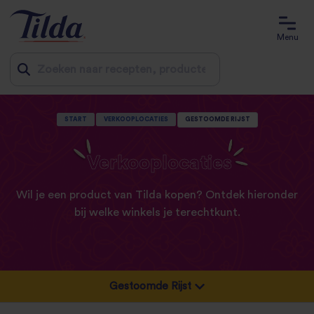
Menu
Jump
START
VERKOOPLOCATIES
GESTOOMDE RIJST
to
content
Verkooplocaties
Wil je een product van Tilda kopen? Ontdek hieronder
bij welke winkels je terechtkunt.