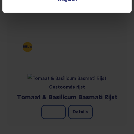
NIEUW
Gestoomde rijst
Tomaat & Basilicum Basmati Rijst
Details