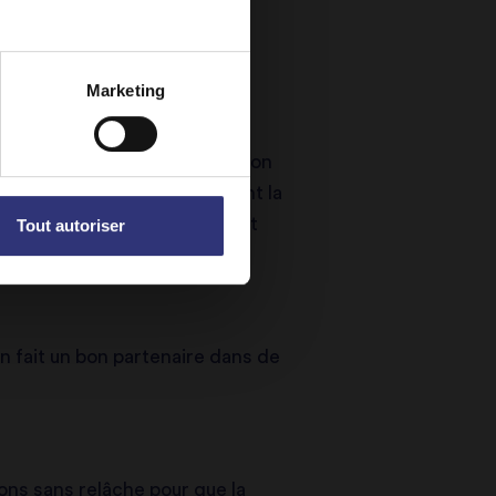
Marketing
 pourraient libérer de l’amidon
fois sa longueur sèche pendant la
de la longueur. Ils conservent
Tout autoriser
n fait un bon partenaire dans de
ons sans relâche pour que la