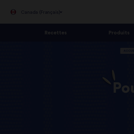
Canada (Français)
Recettes
Produits
Jump
ACCUE
to
content
Pou