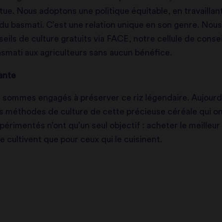
tue. Nous adoptons une politique équitable, en travaill
 du basmati. C’est une relation unique en son genre. Nous
eils de culture gratuits via FACE, notre cellule de consei
mati aux agriculteurs sans aucun bénéfice.
vante
 sommes engagés à préserver ce riz légendaire. Aujourd’h
 les méthodes de culture de cette précieuse céréale qui 
rimentés n’ont qu’un seul objectif : acheter le meilleur ba
e cultivent que pour ceux qui le cuisinent.