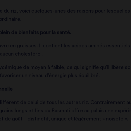
e du riz, voici quelques-unes des raisons pour lesquelles l
 ordinaire.
lein de bienfaits pour la santé.
re en graisses. Il contient les acides aminés essentiels et
aucun cholestérol.
cémique de moyen à faible, ce qui signifie qu’il libère s
favoriser un niveau d’énergie plus équilibré.
nnelle
ifférent de celui de tous les autres riz. Contrairement au 
grains longs et fins du Basmati offre au palais une expér
 de goût – distinctif, unique et légèrement « noiseté ».