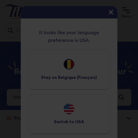
Menu
It looks like your language
preference is USA.
Jump
ACCUEIL
YOU SEARCHED FOR TILDA THAI
to
content
Résultats de recherche pour
Stay on
Belgique (Français)
tilda thai
13 Résultats
Trier par:
Switch to
USA